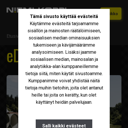
Siirry
Siirry
Valikko
Tämä sivusto käyttää evästeitä
navigointiin
sisältöön
Käytämme evästeitä tarjoamamme
Etusivu
sisällön ja mainosten räätälöimiseen,
Etusivu
/
Maxus hyötyajoneuvot
/ eDeliver 9
Vaihtokoneet
sosiaalisen median ominaisuuksien
Laajen
tukemiseen ja kävijämäärämme
alemm
eDeliver 9
Uudet Ivecot
Laajen
analysoimiseen. Lisäksi jaamme
tason
alemm
sosiaalisen median, mainosalan ja
valikko
Iveco Huolto
tason
analytiikka-alan kumppaneillemme
valikko
tietoja siitä, miten käytät sivustoamme.
Maxus
Kumppanimme voivat yhdistää näitä
Iveco Varaosat
tietoja muihin tietoihin, joita olet antanut
heille tai joita on kerätty, kun olet
Tarvikkeet
käyttänyt heidän palvelujaan.
Miksi Niemi-Korpi?
Ostamme
Salli kaikki evästeet