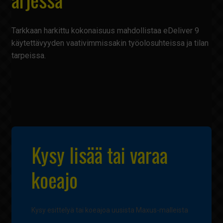
Tarkkaan harkittu kokonaisuus mahdollistaa eDeliver 9
käytettävyyden vaativimmissakin työolosuhteissa ja tilan
tarpeissa.
Kysy lisää tai varaa
koeajo
Maxus-
Kysy esittelyä tai koeajoa uusista Maxus-malleista
mallisto