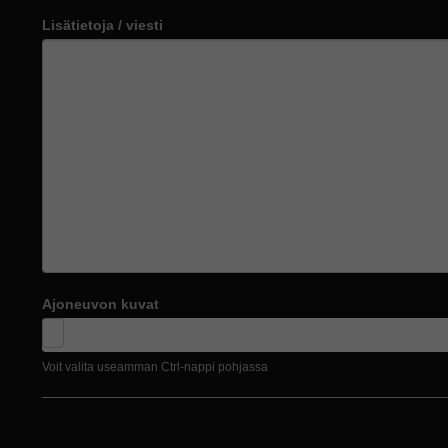
Lisätietoja / viesti
Ajoneuvon kuvat
Voit valita useamman Ctrl-nappi pohjassa