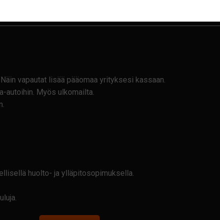
. Näin vapautat lisää pääomaa yrityksesi kassaan.
a-autoihin. Myös ulkomailta.
n.
isellä huolto- ja ylläpitosopimuksella.
luja.