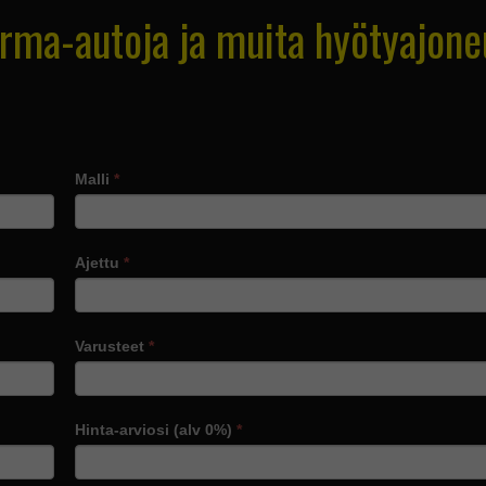
rma-autoja ja muita hyötyajone
Malli
*
Ajettu
*
Varusteet
*
Hinta-arviosi (alv 0%)
*