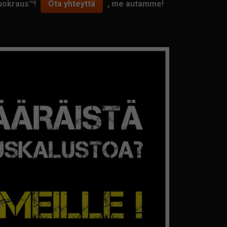
Vuokraus™!
Ota yhteyttä
, me autamme!