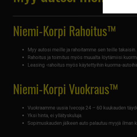
Niemi-Korpi Rahoitus™
Myy autosi meille ja rahoitamme sen teille takaisin
Rahoitus ja toimitus myös muualta löytämiisi kuorm
Leasing -rahoitus myös käytettyihin kuorma-autoihi
Niemi-Korpi Vuokraus™
Vuokraamme uusia Ivecoja 24 – 60 kuukauden täydell
Yksi hinta, ei yllätyskuluja.
Sopimuskauden jälkeen auto palautuu myyjä ilman ku