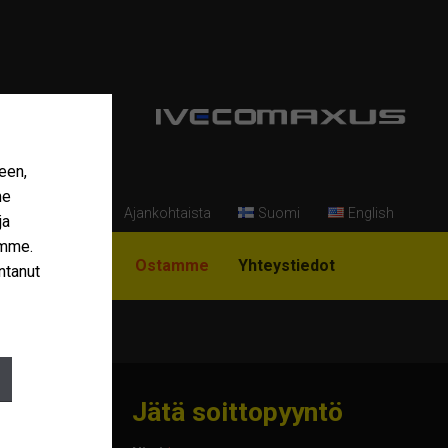
een,
me
Ajankohtaista
Suomi
English
ja
amme.
i Niemi-Korpi?
Ostamme
Yhteystiedot
ntanut
Jätä soittopyyntö