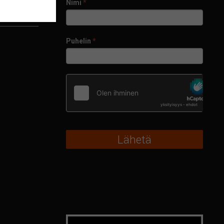
Nimi
*
Puhelin
*