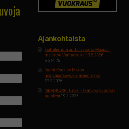
uvoja
Ajankohtaista
Esittelemme uutta Iveco- ja Maxus -
mallistoa Vantaalla ke 13.5.2026
6.5.2026
Niemi-Korpi on Maxus-
hyötyajoneuvojen jälleenmyyjä
27.3.2026
NIEMI-KORPI Turva – lisäturva kuorma-
autollesi
19.3.2026