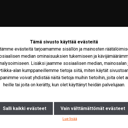
Tämä sivusto käyttää evästeitä
tämme evästeitä tarjoamamme sisällön ja mainosten räätälöimis
osiaalisen median ominaisuuksien tukemiseen ja kävijämääräm
nalysoimiseen. Lisäksi jaamme sosiaalisen median, mainosalan 
ytiikka-alan kumppaneillemme tietoja siitä, miten käytät sivusto
olto
Maxus
Iveco Varaosat
Tarvikkeet
Miks
animme voivat yhdistää näitä tietoja muihin tietoihin, joita olet a
heille tai joita on kerätty, kun olet käyttänyt heidän palvelujaan.
Salli kaikki evästeet
Vain välttämättömät evästeet
Lue lisää