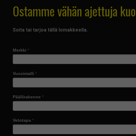
Ostamme vähän ajettuja kuo
Soita tai tarjoa tällä lomakkeella.
Merkki
*
Vuosimalli
*
Päällirakenne
*
Vetotapa
*