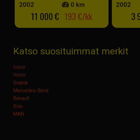
2002
0 km
2002
11 000 €
193 €/kk
3 
Katso suosituimmat merkit
Iveco
Volvo
Scania
Mercedes-Benz
Renault
Sisu
MAN