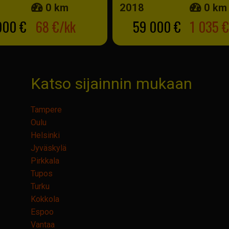
0 km
2018
0 km
900 €
68 €/kk
59 000 €
1 035 €
Katso sijainnin mukaan
Tampere
Oulu
Helsinki
Jyväskylä
Pirkkala
Tupos
Turku
Kokkola
Espoo
Vantaa