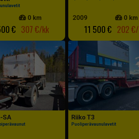
unulavetit
0 km
2009
0 km
500 €
307 €/kk
11 500 €
202 €/
1-SA
Riiko T3
ppiperävaunut
Puoliperävaunulavetit