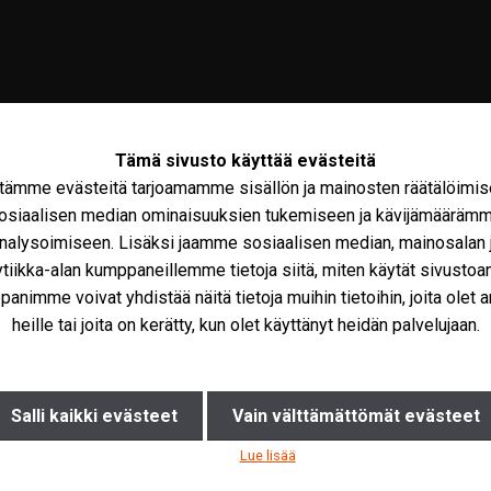
Tämä sivusto käyttää evästeitä
tämme evästeitä tarjoamamme sisällön ja mainosten räätälöimis
osiaalisen median ominaisuuksien tukemiseen ja kävijämääräm
nalysoimiseen. Lisäksi jaamme sosiaalisen median, mainosalan 
ytiikka-alan kumppaneillemme tietoja siitä, miten käytät sivusto
olto
Maxus
Iveco Varaosat
Tarvikkeet
Miks
animme voivat yhdistää näitä tietoja muihin tietoihin, joita olet a
heille tai joita on kerätty, kun olet käyttänyt heidän palvelujaan.
Salli kaikki evästeet
Vain välttämättömät evästeet
Lue lisää