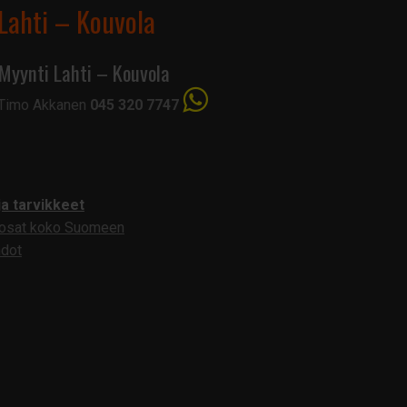
Lahti – Kouvola
Myynti Lahti – Kouvola
Timo Akkanen
045 320 7747
ja tarvikkeet
aosat koko Suomeen
hdot