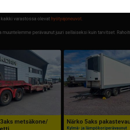
 kaikki varastossa olevat
hyötyajoneuvot
.
 muuntelemme perävaunut juuri sellaiseksi kuin tarvitset. Rahoit
 3aks metsäkone/
Närko 5aks pakasteva
etti
Kylmä- ja lämpökoriperävaunut