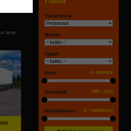
Tuoteryhmä
us ilman
Merkki
Sijainti
Hinta
0
-
360000 €
Vuosimalli
1981
-
2026
Mittarilukema
0
-
1448000 km
unu