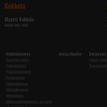
Kokkola
Myynti Kokkola
0400 681 008
Vaihtokoneet
Iveco Huolto
Varaosat 
Kuorma-autot
Iveco Var
Pakettiautot
Toimituse
Päällirakenteet
Perävaunut
Maarakennus
Metsäkoneet
Maatalous
Materiaalinkäsittely ja trukit