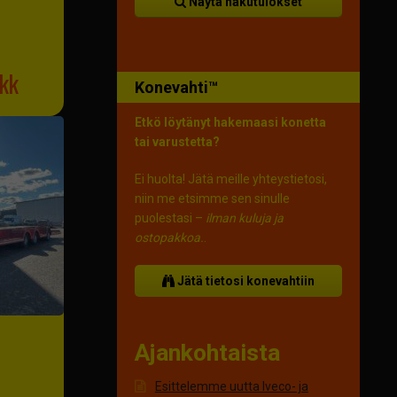
Näytä hakutulokset
kk
Konevahti™
Etkö löytänyt hakemaasi konetta
tai varustetta?
Ei huolta! Jätä meille yhteystietosi,
niin me etsimme sen sinulle
puolestasi –
ilman kuluja ja
ostopakkoa.
.
Jätä tietosi konevahtiin
Ajankohtaista
Esittelemme uutta Iveco- ja