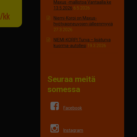
Maxus -mallistoa Vantaalla ke
13.5.2026
6.5.2026
/kk
Niemi-Korpi on Maxus-
hyötyajoneuvojen jälleenmyyjä
27.3.2026
NIEMI-KORPI Turva – lisäturva
kuorma-autollesi
19.3.2026
Seuraa meitä
somessa
Facebook
Instagram