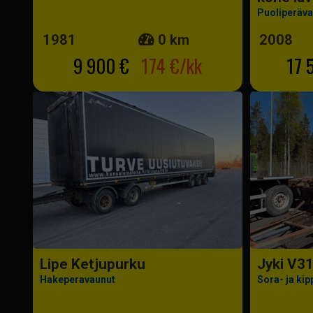
Puoliperäva
1981
0 km
2008
9 900 €
174 €/kk
17 
Lipe Ketjupurku
Jyki V3
Hakeperavaunut
Sora- ja ki