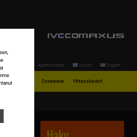
een,
me
Ajankohtaista
Suomi
English
ja
amme.
i Niemi-Korpi?
Ostamme
Yhteystiedot
ntanut
Haku