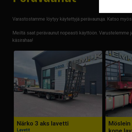
Varastostamme löytyy käytettyjä perävaunuja. Katso myös
Meiltä saat perävaunut nopeasti käyttöön. Varustelemme ja
käsirahaa!
Närko 3 aks lavetti
Möslein
kone lav
Lavetit