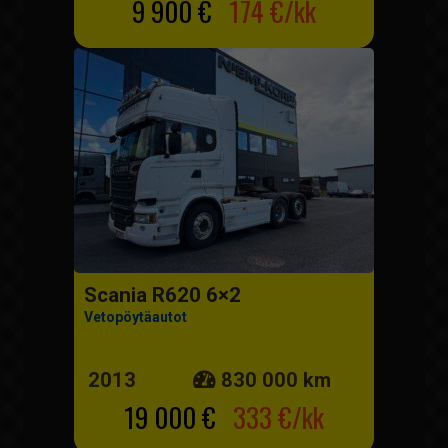
9 900 €
174 €/kk
Scania R620 6×2
Vetopöytäautot
2013
830 000 km
19 000 €
333 €/kk