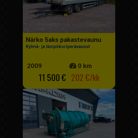
Närko 5aks pakastevaunu
Kylmä- ja lämpökoriperävaunut
2009
0 km
11 500 €
202 €/kk