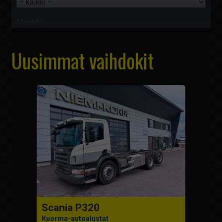
Merkki
Uusimmat vaihdokit
Sijainti
Hinta
0
-
360000 €
Vuosimalli
1981
-
2026
Mittarilukema
0
-
1448000 km
Näytä hakutulokset
Scania P320
Kuorma-autoalustat