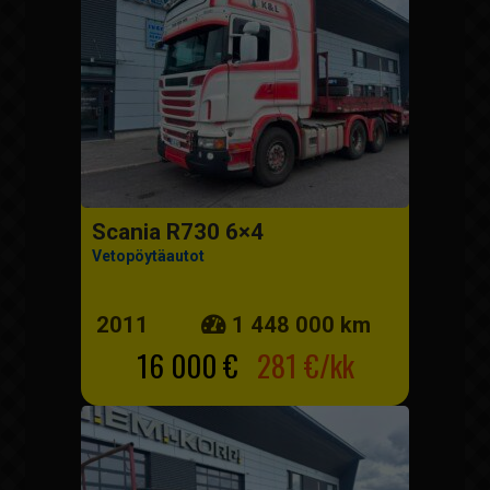
Scania R730 6×4
Vetopöytäautot
2011
1 448 000 km
16 000 €
281 €/kk