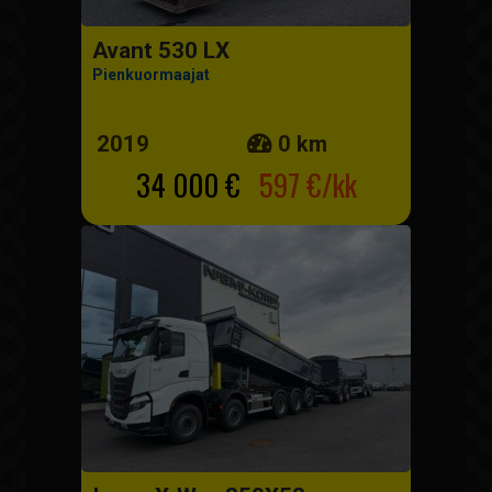
Avant 530 LX
Pienkuormaajat
2019
0 km
34 000 €
597 €/kk