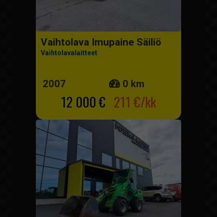
Vaihtolava Imupaine Säiliö
Vaihtolavalaitteet
2007
0 km
12 000 €
211 €/kk