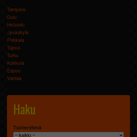
Tampere
Oulu
Helsinki
Jyväskylä
Pirkkala
Tupos
Turku
Kokkola
Espoo
Vantaa
Haku
Tuoteryhmä