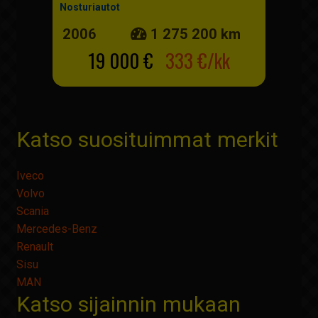
Nosturiautot
2006
1 275 200 km
19 000 €
333 €/kk
Katso suosituimmat merkit
Iveco
Volvo
Scania
Mercedes-Benz
Renault
Sisu
MAN
Katso sijainnin mukaan