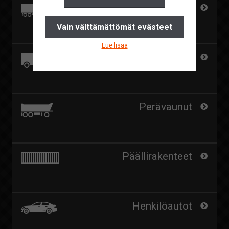
Kuorma-autot
Yhteystiedot
Vain välttämättömät evästeet
Pyydä tarjous
Lue lisää
Ajankohtaista
Paketti- ja kevytkuorma-autot
Suomi
English
Perävaunut
Päällirakenteet
Henkilöautot