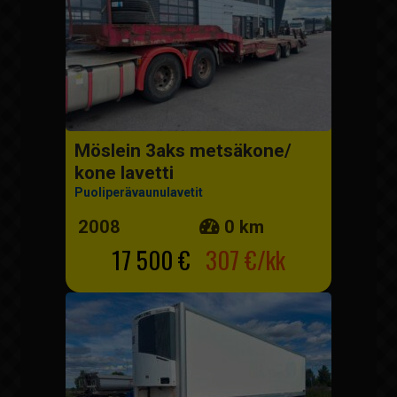
Möslein 3aks metsäkone/
kone lavetti
Puoliperävaunulavetit
2008
0 km
17 500 €
307 €/kk