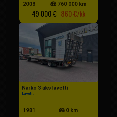
2008
760 000 km
49 000 €
860 €/kk
Närko 3 aks lavetti
Lavetit
1981
0 km