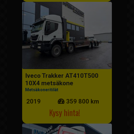
Iveco Trakker AT410T500
10X4 metsäkone
Metsäkoneritilät
2019
359 800 km
Kysy hinta!