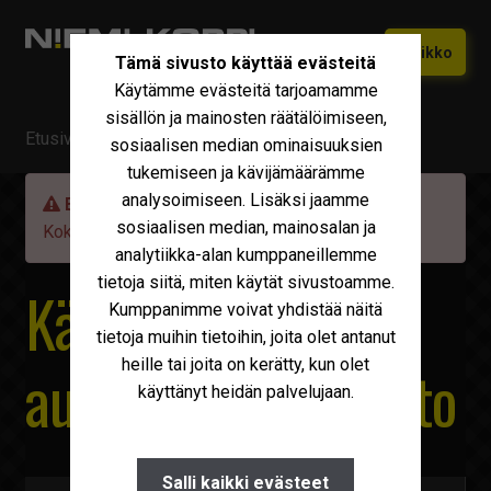
Siirry
Siirry
Valikko
Tämä sivusto käyttää evästeitä
navigointiin
sisältöön
Käytämme evästeitä tarjoamamme
Etusivu
sisällön ja mainosten räätälöimiseen,
Etusivu
/ Myytävä kalusto
Vaihtokoneet
sosiaalisen median ominaisuuksien
Laajen
tukemiseen ja kävijämäärämme
alemm
Uudet Ivecot
Laajen
analysoimiseen. Lisäksi jaamme
tason
Etsimäsi kone on valitettavasti jo myyty!
alemm
sosiaalisen median, mainosalan ja
valikko
Kokeile löydätkö
haulla
vastaavaa.
Iveco Huolto
tason
analytiikka-alan kumppaneillemme
valikko
tietoja siitä, miten käytät sivustoamme.
Maxus
Käytetyt kuorma-
Kumppanimme voivat yhdistää näitä
Iveco Varaosat
tietoja muihin tietoihin, joita olet antanut
heille tai joita on kerätty, kun olet
autot ja muu kalusto
Tarvikkeet
käyttänyt heidän palvelujaan.
Miksi Niemi-Korpi?
Ostamme
Salli kaikki evästeet