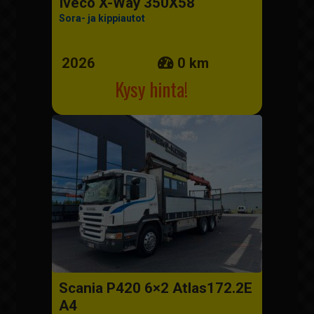
Iveco X-Way 350X58
Sora- ja kippiautot
2026
0 km
Kysy hinta!
Scania P420 6×2 Atlas172.2E
A4