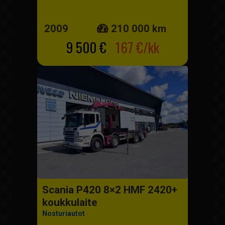
2009
210 000 km
9 500 €
167 €/kk
Scania P420 8×2 HMF 2420+
koukkulaite
Nosturiautot