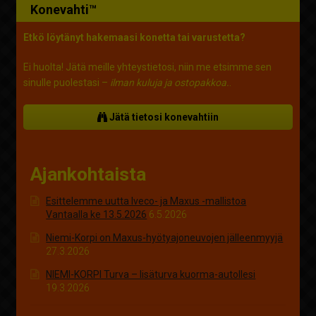
Konevahti™
Etkö löytänyt hakemaasi konetta tai varustetta?
Ei huolta! Jätä meille yhteystietosi, niin me etsimme sen
sinulle puolestasi –
ilman kuluja ja ostopakkoa.
.
Jätä tietosi konevahtiin
Ajankohtaista
Esittelemme uutta Iveco- ja Maxus -mallistoa
Vantaalla ke 13.5.2026
6.5.2026
Niemi-Korpi on Maxus-hyötyajoneuvojen jälleenmyyjä
27.3.2026
NIEMI-KORPI Turva – lisäturva kuorma-autollesi
19.3.2026