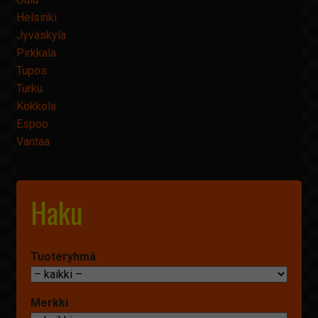
Helsinki
Jyväskylä
Pirkkala
Tupos
Turku
Kokkola
Espoo
Vantaa
Haku
Tuoteryhmä
Merkki