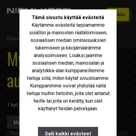
Siirry
Siirry
Valikko
Tämä sivusto käyttää evästeitä
navigointiin
sisältöön
Käytämme evästeitä tarjoamamme
Etusivu
sisällön ja mainosten räätälöimiseen,
Etusivu
/ Myytävä kalusto
Vaihtokoneet
sosiaalisen median ominaisuuksien
Laajen
tukemiseen ja kävijämäärämme
alemm
Myytävät kuorma-
Uudet Ivecot
Laajen
analysoimiseen. Lisäksi jaamme
tason
alemm
sosiaalisen median, mainosalan ja
valikko
Iveco Huolto
tason
autot Vantaa
analytiikka-alan kumppaneillemme
valikko
tietoja siitä, miten käytät sivustoamme.
Maxus
Kumppanimme voivat yhdistää näitä
Iveco Varaosat
tietoja muihin tietoihin, joita olet antanut
heille tai joita on kerätty, kun olet
Tarvikkeet
1 kpl
käytettyä kuorma-autoa ja muuta kalustoa.
käyttänyt heidän palvelujaan.
Miksi Niemi-Korpi?
Muokkaa hakuehtoja
Ostamme
Tuoteryhmä
Salli kaikki evästeet