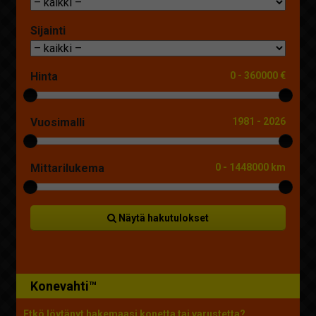
Sijainti
Hinta
0
-
360000 €
Vuosimalli
1981
-
2026
Mittarilukema
0
-
1448000 km
Näytä hakutulokset
Konevahti™
Etkö löytänyt hakemaasi konetta tai varustetta?