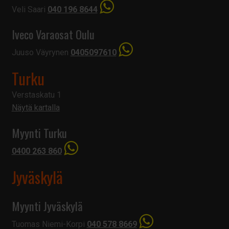
Veli Saari
040 196 8644
Iveco Varaosat Oulu
Juuso Väyrynen
0405097610
Turku
Verstaskatu 1
Näytä kartalla
Myynti Turku
0400 263 860
Jyväskylä
Myynti Jyväskylä
Tuomas Niemi-Korpi
040 578 8669