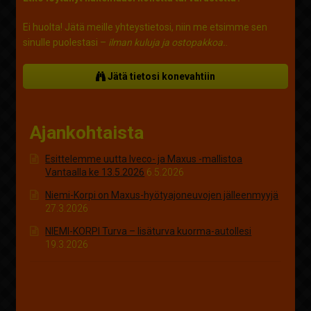
Ei huolta! Jätä meille yhteystietosi, niin me etsimme sen
sinulle puolestasi –
ilman kuluja ja ostopakkoa.
.
Jätä tietosi konevahtiin
Ajankohtaista
Esittelemme uutta Iveco- ja Maxus -mallistoa
Vantaalla ke 13.5.2026
6.5.2026
Niemi-Korpi on Maxus-hyötyajoneuvojen jälleenmyyjä
27.3.2026
NIEMI-KORPI Turva – lisäturva kuorma-autollesi
19.3.2026