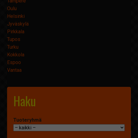
Tampere
Oulu
Helsinki
Jyväskylä
Pirkkala
Tupos
Turku
Kokkola
Espoo
Vantaa
Haku
Tuoteryhmä