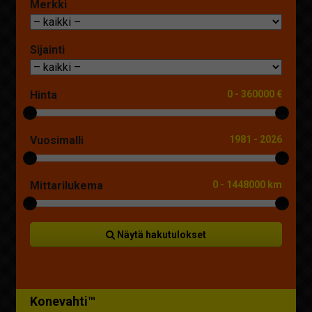
Merkki
Sijainti
Hinta
0
-
360000 €
Vuosimalli
1981
-
2026
Mittarilukema
0
-
1448000 km
Näytä hakutulokset
Konevahti™