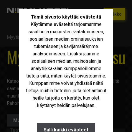
Siirry
Siirry
Valikko
Tämä sivusto käyttää evästeitä
navigointiin
sisältöön
Käytämme evästeitä tarjoamamme
Etusivu
sisällön ja mainosten räätälöimiseen,
Myytävä kalusto
/
Sisu
Vaihtokoneet
sosiaalisen median ominaisuuksien
Laajen
tukemiseen ja kävijämäärämme
alemm
Myytävä kalusto Sisu
Uudet Ivecot
Laajen
analysoimiseen. Lisäksi jaamme
tason
alemm
sosiaalisen median, mainosalan ja
valikko
Iveco Huolto
tason
analytiikka-alan kumppaneillemme
valikko
tietoja siitä, miten käytät sivustoamme.
Maxus
Katso kaikki uusimmat myytävät
Sisu
ajoneuvot. Meiltä
Kumppanimme voivat yhdistää näitä
Iveco Varaosat
saat ajoneuvot nopeasti ajoon. Varustelemme ja
tietoja muihin tietoihin, joita olet antanut
muuntelemme autot juuri sellaiseksi kuin tarvitset.
heille tai joita on kerätty, kun olet
Tarvikkeet
Rahoitus ilman käsirahaa!
käyttänyt heidän palvelujaan.
Miksi Niemi-Korpi?
Muokkaa hakuehtoja
Ostamme
Salli kaikki evästeet
Tuoteryhmä