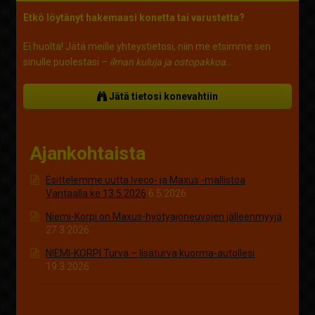
Etkö löytänyt hakemaasi konetta tai varustetta?
Ei huolta! Jätä meille yhteystietosi, niin me etsimme sen
sinulle puolestasi –
ilman kuluja ja ostopakkoa.
.
Jätä tietosi konevahtiin
Ajankohtaista
Esittelemme uutta Iveco- ja Maxus -mallistoa
Vantaalla ke 13.5.2026
6.5.2026
Niemi-Korpi on Maxus-hyötyajoneuvojen jälleenmyyjä
27.3.2026
NIEMI-KORPI Turva – lisäturva kuorma-autollesi
19.3.2026