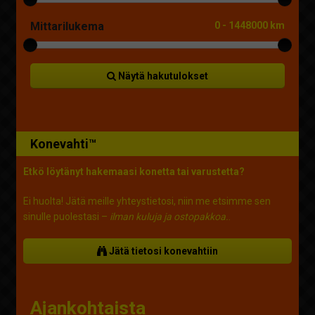
Mittarilukema
0
-
1448000 km
Näytä hakutulokset
Konevahti™
Etkö löytänyt hakemaasi konetta tai varustetta?
Ei huolta! Jätä meille yhteystietosi, niin me etsimme sen
sinulle puolestasi –
ilman kuluja ja ostopakkoa.
.
Jätä tietosi konevahtiin
Ajankohtaista