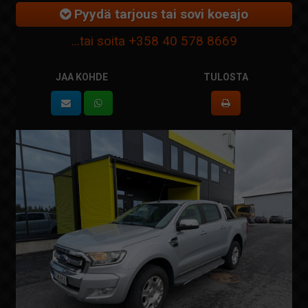
Pyydä tarjous tai sovi koeajo
...tai soita
+358 40 578 8669
JAA KOHDE
TULOSTA