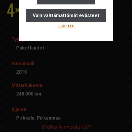
4×4
Yhteystiedot
Vain välttämättömät evästeet
Pyydä tarjous
Lue lisää
Ajankohtaista
Tyyppi
Suomi
Pakettiautot
English
Vuosimalli
2016
Mittarilukema
248 000 km
Sijainti
Pirkkala, Pirkanmaa
Oletko kiinnostunut?