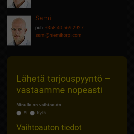
Sami
puh.
+358 40 569 2927
sami@
niemikorpi.com
Lähetä tarjouspyyntö –
vastaamme nopeasti
Minulla on vaihtoauto
Ei
Kyllä
Vaihtoauton tiedot