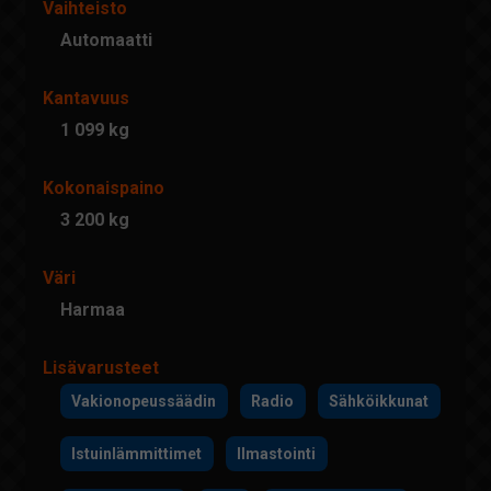
Vaihteisto
Automaatti
Kantavuus
1 099 kg
Kokonaispaino
3 200 kg
Väri
Harmaa
Lisävarusteet
Vakionopeussäädin
Radio
Sähköikkunat
Istuinlämmittimet
Ilmastointi