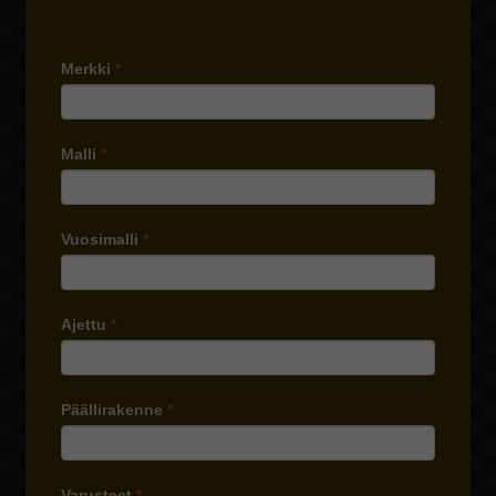
Merkki
*
Malli
*
Vuosimalli
*
Ajettu
*
Päällirakenne
*
Varusteet
*