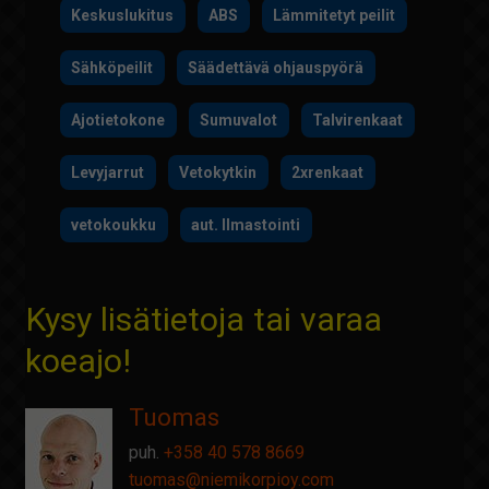
Keskuslukitus
ABS
Lämmitetyt peilit
Sähköpeilit
Säädettävä ohjauspyörä
Ajotietokone
Sumuvalot
Talvirenkaat
Levyjarrut
Vetokytkin
2xrenkaat
vetokoukku
aut. Ilmastointi
Kysy lisätietoja tai varaa
koeajo!
Tuomas
puh.
+358 40 578 8669
tuomas@
niemikorpioy.com