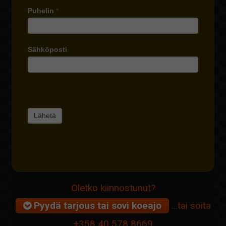
Puhelin
*
Sähköposti
Oletko kiinnostunut?
Pyydä tarjous tai sovi koeajo
...tai soita
+358 40 578 8669