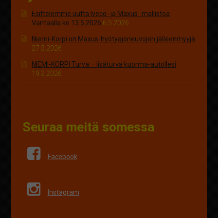
Esittelemme uutta Iveco- ja Maxus -mallistoa
Vantaalla ke 13.5.2026
6.5.2026
Niemi-Korpi on Maxus-hyötyajoneuvojen jälleenmyyjä
27.3.2026
NIEMI-KORPI Turva – lisäturva kuorma-autollesi
19.3.2026
Seuraa meitä somessa
Facebook
Instagram