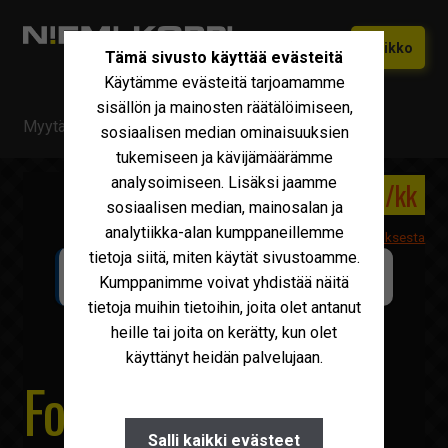
Siirry
Siirry
Valikko
Tämä sivusto käyttää evästeitä
navigointiin
sisältöön
Käytämme evästeitä tarjoamamme
Etusivu
sisällön ja mainosten räätälöimiseen,
Myytävä kalusto
/
Ford
/
Ford Ranger 3.2d 4×4
Vaihtokoneet
sosiaalisen median ominaisuuksien
Laajen
tukemiseen ja kävijämäärämme
alemm
Uudet Ivecot
Laajen
analysoimiseen. Lisäksi jaamme
tason
17 000 €
298 €/kk
alemm
sosiaalisen median, mainosalan ja
valikko
Iveco Huolto
tason
analytiikka-alan kumppaneillemme
Lisätietoa leasingrahoituksesta
valikko
tietoja siitä, miten käytät sivustoamme.
Maxus
LAAJENNETTU TAKUUTURVA SAATAVILLA
Kumppanimme voivat yhdistää näitä
NIEMI-KORPI Turva
PERUS
Iveco Varaosat
tietoja muihin tietoihin, joita olet antanut
heille tai joita on kerätty, kun olet
Tarvikkeet
käyttänyt heidän palvelujaan.
Ford Ranger 3.2d
Miksi Niemi-Korpi?
Ostamme
Salli kaikki evästeet