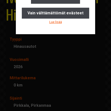
Yhteystiedot
Hinausauto
Vain välttämättömät evästeet
Pyydä tarjous
Lue lisää
Ajankohtaista
Suomi
Tyyppi
Hinausautot
English
Vuosimalli
2026
Mittarilukema
0 km
Sijainti
Pirkkala, Pirkanmaa