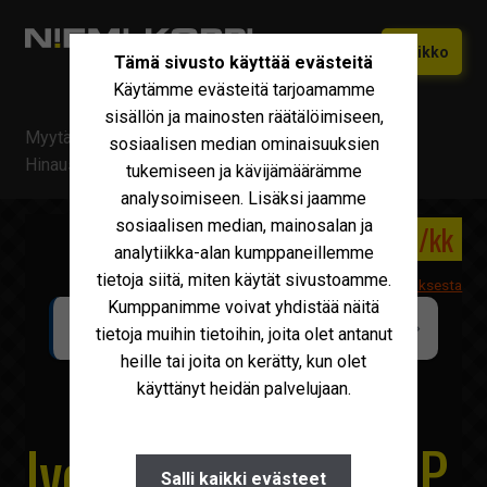
Siirry
Siirry
Valikko
Tämä sivusto käyttää evästeitä
navigointiin
sisältöön
Käytämme evästeitä tarjoamamme
Etusivu
sisällön ja mainosten räätälöimiseen,
Myytävä kalusto
/
Iveco
/
Iveco Daily 72C18/P
Vaihtokoneet
sosiaalisen median ominaisuuksien
Laajen
Hinausauto
tukemiseen ja kävijämäärämme
alemm
Uudet Ivecot
Laajen
analysoimiseen. Lisäksi jaamme
tason
alemm
sosiaalisen median, mainosalan ja
valikko
115 000 €
2 018 €/kk
Iveco Huolto
tason
analytiikka-alan kumppaneillemme
valikko
tietoja siitä, miten käytät sivustoamme.
Maxus
Lisätietoa leasingrahoituksesta
Kumppanimme voivat yhdistää näitä
LAAJENNETTU TAKUUTURVA SAATAVILLA
Iveco Varaosat
tietoja muihin tietoihin, joita olet antanut
NIEMI-KORPI Turva
KORVAUSTASO 100 %
heille tai joita on kerätty, kun olet
Tarvikkeet
käyttänyt heidän palvelujaan.
Miksi Niemi-Korpi?
Iveco Daily 72C18/P
Ostamme
Salli kaikki evästeet