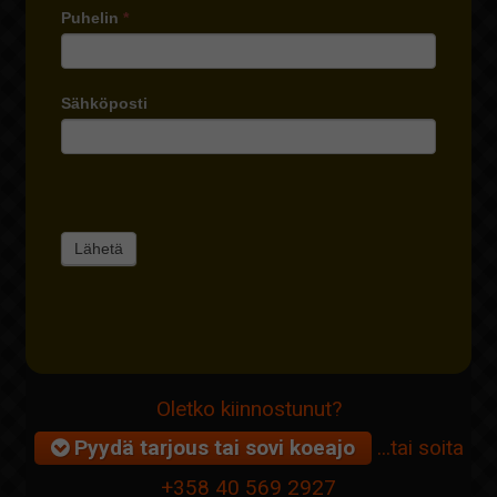
Puhelin
*
Sähköposti
Oletko kiinnostunut?
Pyydä tarjous tai sovi koeajo
...tai soita
+358 40 569 2927