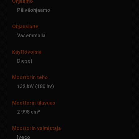
Ohjaamo
Päiväohjaamo
Ohjauslaite
Vasemmalla
Käyttövoima
Diesel
Moottorin teho
132 kW (180 hv)
Moottorin tilavuus
2 998 cm³
Moottorin valmistaja
Iveco