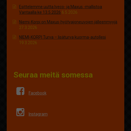
Esittelemme uutta Iveco- ja Maxus -mallistoa
Vantaalla ke 13.5.2026
6.5.2026
Niemi-Korpi on Maxus-hyötyajoneuvojen jälleenmyyjä
27.3.2026
NIEMI-KORPI Turva – lisäturva kuorma-autollesi
19.3.2026
Seuraa meitä somessa
Facebook
Instagram