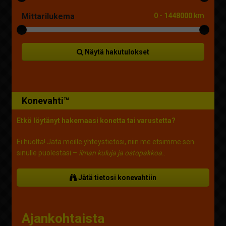
Mittarilukema
0
-
1448000 km
Näytä hakutulokset
Konevahti™
Etkö löytänyt hakemaasi konetta tai varustetta?
Ei huolta! Jätä meille yhteystietosi, niin me etsimme sen
sinulle puolestasi –
ilman kuluja ja ostopakkoa.
.
Jätä tietosi konevahtiin
Ajankohtaista