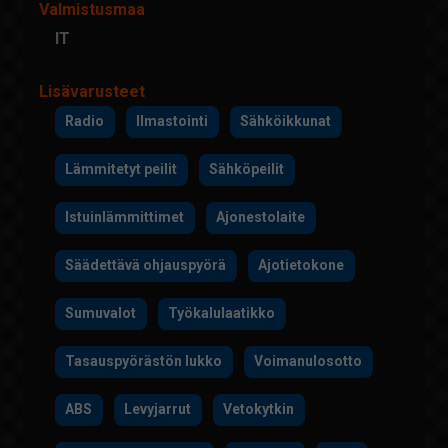
Valmistusmaa
IT
Lisävarusteet
Radio
Ilmastointi
Sähköikkunat
Lämmitetyt peilit
Sähköpeilit
Istuinlämmittimet
Ajonestolaite
Säädettävä ohjauspyörä
Ajotietokone
Sumuvalot
Työkalulaatikko
Tasauspyörästön lukko
Voimanulosotto
ABS
Levyjarrut
Vetokytkin