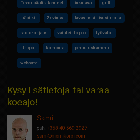
Tevor päälirakenteet
liukulava
grilli
jääpiikit
2x vinssi
lavavinssi sivusiirrolla
radio-ohjaus
vaihteisto pto
työvalot
stropot
kompura
peruutuskamera
webasto
Kysy lisätietoja tai varaa
koeajo!
Sami
puh.
+358 40 569 2927
sami@
niemikorpi.com