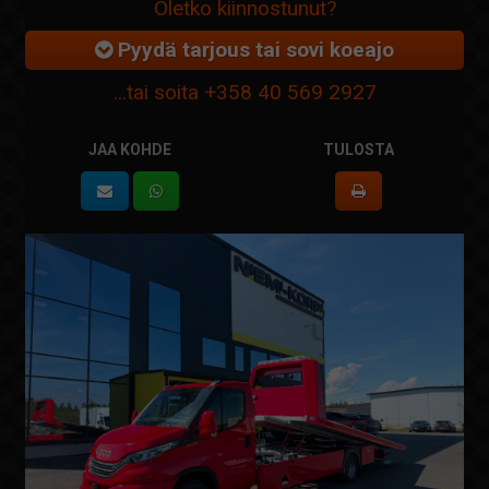
Oletko kiinnostunut?
Pyydä tarjous tai sovi koeajo
...tai soita
+358 40 569 2927
JAA KOHDE
TULOSTA