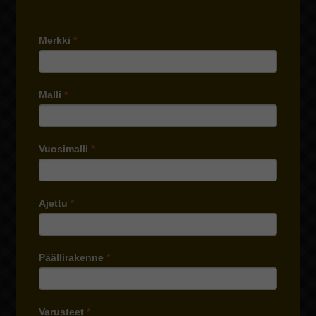
Merkki
*
Malli
*
Vuosimalli
*
Ajettu
*
Päällirakenne
*
Varusteet
*