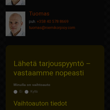
Tuomas
puh.
+358 40 578 8669
tuomas@
niemikorpioy.com
Lähetä tarjouspyyntö –
vastaamme nopeasti
Minulla on vaihtoauto
Ei
Kyllä
Vaihtoauton tiedot