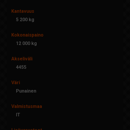
Kantavuus
5 200 kg
Kokonaispaino
12 000 kg
Akseliväli
4455
Väri
Punainen
Valmistusmaa
IT