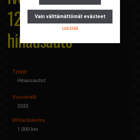
Yhteystiedot
120EL25/P Matala
Vain välttämättömät evästeet
Pyydä tarjous
Lue lisää
hinausauto
Ajankohtaista
Suomi
English
Tyyppi
Hinausautot
Vuosimalli
2025
Mittarilukema
1 000 km