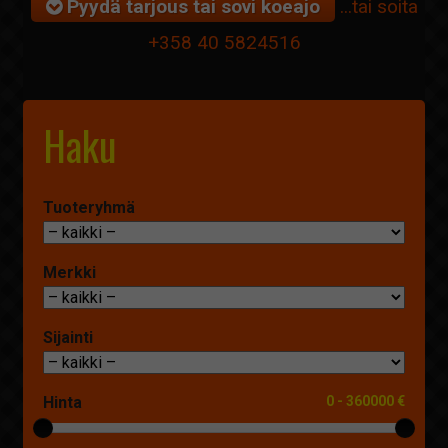
Pyydä tarjous tai sovi koeajo
...tai soita
+358 40 5824516
Haku
Tuoteryhmä
Merkki
Sijainti
Hinta
0
-
360000 €