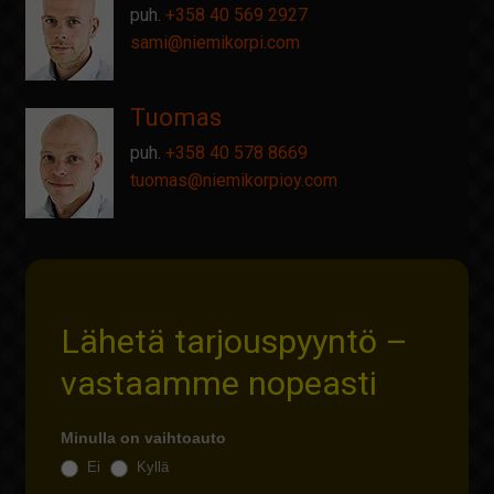
puh.
+358 40 569 2927
sami@
niemikorpi.com
Tuomas
puh.
+358 40 578 8669
tuomas@
niemikorpioy.com
Lähetä tarjouspyyntö –
vastaamme nopeasti
Minulla on vaihtoauto
Ei
Kyllä