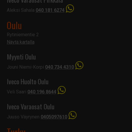
Aleksi Sahala
040 181 6274
Oulu
Rytiniementie 2
Näytä kartalla
Myynti Oulu
Jouni Niemi-Korpi
040 734 4310
Iveco Huolto Oulu
Veli Saari
040 196 8644
Iveco Varaosat Oulu
Juuso Väyrynen
0405097610
Turku