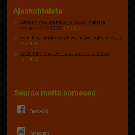
Ajankohtaista
Esittelemme uutta Iveco- ja Maxus -mallistoa
Vantaalla ke 13.5.2026
6.5.2026
Niemi-Korpi on Maxus-hyötyajoneuvojen jälleenmyyjä
27.3.2026
NIEMI-KORPI Turva – lisäturva kuorma-autollesi
19.3.2026
Seuraa meitä somessa
Facebook
Instagram