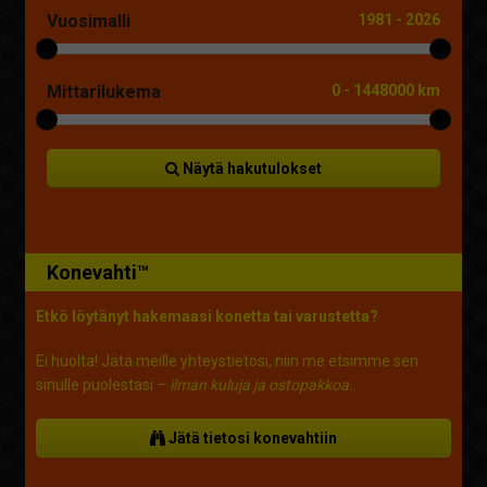
Vuosimalli
1981
-
2026
Mittarilukema
0
-
1448000 km
Näytä hakutulokset
Konevahti™
Etkö löytänyt hakemaasi konetta tai varustetta?
Ei huolta! Jätä meille yhteystietosi, niin me etsimme sen
sinulle puolestasi –
ilman kuluja ja ostopakkoa.
.
Jätä tietosi konevahtiin