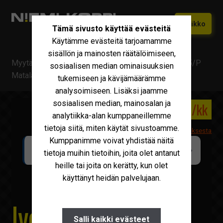
Siirry
Siirry
Valikko
Tämä sivusto käyttää evästeitä
navigointiin
sisältöön
Käytämme evästeitä tarjoamamme
Etusivu
sisällön ja mainosten räätälöimiseen,
Myytävä kalusto
/
Iveco
/
Iveco EuroCargo 120EL25/P
Vaihtokoneet
sosiaalisen median ominaisuuksien
Laajen
Matala hinausauto
tukemiseen ja kävijämäärämme
alemm
Uudet Ivecot
Laajen
analysoimiseen. Lisäksi jaamme
tason
alemm
sosiaalisen median, mainosalan ja
valikko
145 000 €
2 544 €/kk
Iveco Huolto
tason
analytiikka-alan kumppaneillemme
valikko
tietoja siitä, miten käytät sivustoamme.
Maxus
Lisätietoa leasingrahoituksesta
Kumppanimme voivat yhdistää näitä
LAAJENNETTU TAKUUTURVA SAATAVILLA
Iveco Varaosat
tietoja muihin tietoihin, joita olet antanut
NIEMI-KORPI Turva
KORVAUSTASO 100 %
heille tai joita on kerätty, kun olet
Tarvikkeet
käyttänyt heidän palvelujaan.
Miksi Niemi-Korpi?
Iveco EuroCargo
Ostamme
Salli kaikki evästeet