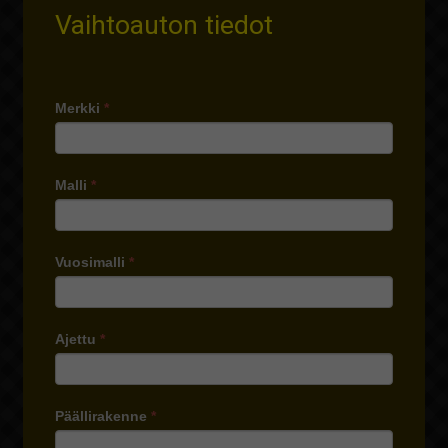
Vaihtoauton tiedot
Merkki
*
Malli
*
Vuosimalli
*
Ajettu
*
Päällirakenne
*