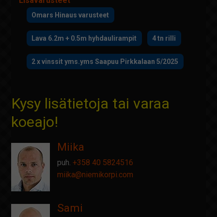
Lisävarusteet
Omars Hinaus varusteet
Lava 6.2m + 0.5m hyhdaulirampit
4 tn rilli
2 x vinssit yms.yms Saapuu Pirkkalaan 5/2025
Kysy lisätietoja tai varaa
koeajo!
Miika
puh.
+358 40 5824516
miika@
niemikorpi.com
Sami