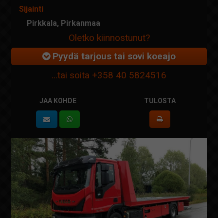
Sijainti
Pirkkala, Pirkanmaa
Oletko kiinnostunut?
Pyydä tarjous tai sovi koeajo
...tai soita
+358 40 5824516
JAA KOHDE
TULOSTA