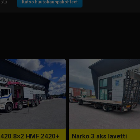
ista
Katso huutokauppakohteet
P420 8×2 HMF 2420+
Närko 3 aks lavetti