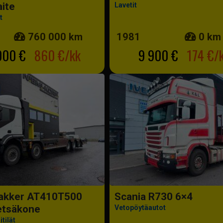
ite
Lavetit
t
760 000 km
1981
0 km
000 €
860 €/kk
9 900 €
174 €/
rakker AT410T500
Scania R730 6×4
etsäkone
Vetopöytäautot
tilät