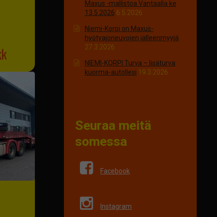
Maxus -mallistoa Vantaalla ke
13.5.2026
6.5.2026
Niemi-Korpi on Maxus-
hyötyajoneuvojen jälleenmyyjä
27.3.2026
kk
NIEMI-KORPI Turva – lisäturva
kuorma-autollesi
19.3.2026
Seuraa meitä
somessa
Facebook
Instagram