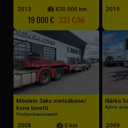
2013
830 000 km
2019
19 000 €
333 €/kk
Möslein 3aks metsäkone/
Närko 5
kone lavetti
Kylmä- ja l
Puoliperävaunulavetit
2008
0 km
2009