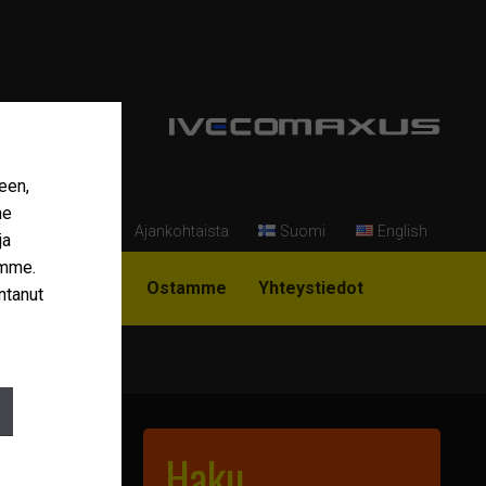
een,
me
Ajankohtaista
Suomi
English
ja
amme.
i Niemi-Korpi?
Ostamme
Yhteystiedot
ntanut
Haku