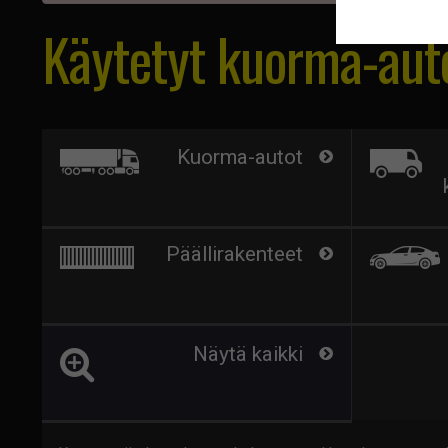
Käytetyt kuorma-auto
Kuorma-autot
Päällirakenteet
Näytä kaikki