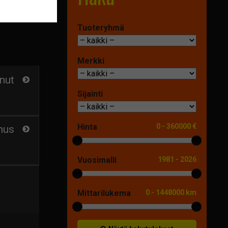
Tuoteryhmä
Merkki
nut
Sijainti
Hinta
0
-
360000 €
nus
Vuosimalli
1981
-
2026
Mittarilukema
0
-
1448000 km