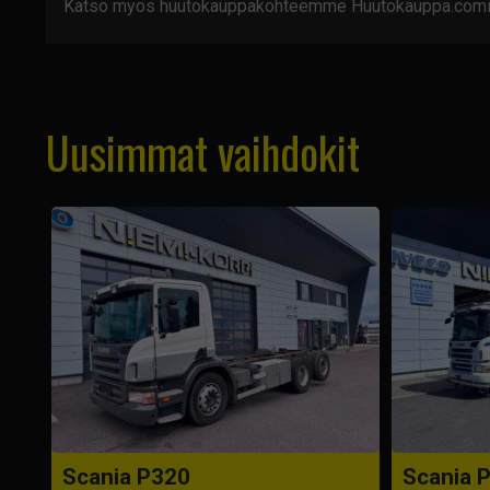
Katso myös huutokauppakohteemme Huutokauppa.com
Uusimmat vaihdokit
Scania P320
Scania 