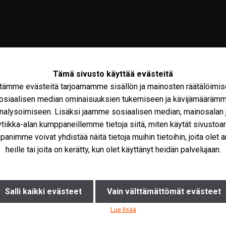
Tämä sivusto käyttää evästeitä
tämme evästeitä tarjoamamme sisällön ja mainosten räätälöimis
osiaalisen median ominaisuuksien tukemiseen ja kävijämääräm
nalysoimiseen. Lisäksi jaamme sosiaalisen median, mainosalan 
ytiikka-alan kumppaneillemme tietoja siitä, miten käytät sivusto
olto
Maxus
Iveco Varaosat
Tarvikkeet
Miks
animme voivat yhdistää näitä tietoja muihin tietoihin, joita olet a
heille tai joita on kerätty, kun olet käyttänyt heidän palvelujaan.
Salli kaikki evästeet
Vain välttämättömät evästeet
Lue lisää
löydätkö
haulla
vastaavaa.