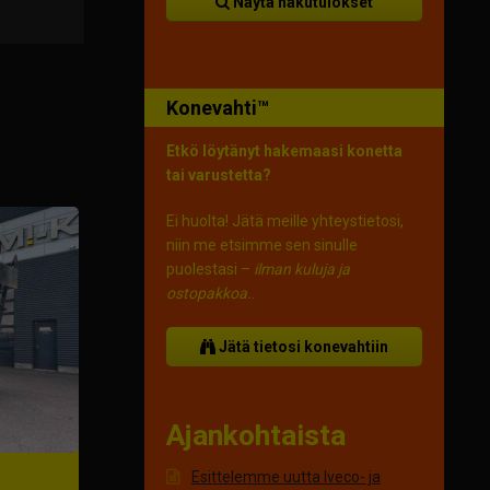
Näytä hakutulokset
Konevahti™
Etkö löytänyt hakemaasi konetta
tai varustetta?
Ei huolta! Jätä meille yhteystietosi,
niin me etsimme sen sinulle
puolestasi –
ilman kuluja ja
ostopakkoa.
.
Jätä tietosi konevahtiin
Ajankohtaista
Esittelemme uutta Iveco- ja