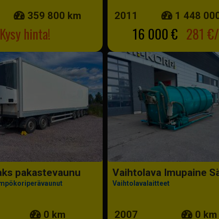
359 800 km
2011
1 448 00
Kysy hinta!
16 000 €
281 €/
aks pakastevaunu
Vaihtolava Imupaine Sä
ämpökoriperävaunut
Vaihtolavalaitteet
0 km
2007
0 km