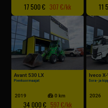
17 500 €
307 €/kk
11 
Avant 530 LX
Iveco X
Pienkuormaajat
Sora- ja kip
2019
0 km
2026
34 000 €
597 €/kk