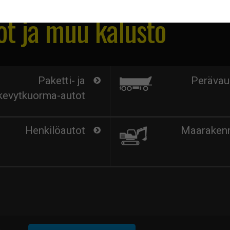
t ja muu kalusto
Paketti- ja
Perävau
kevytkuorma-autot
Henkilöautot
Maaraken