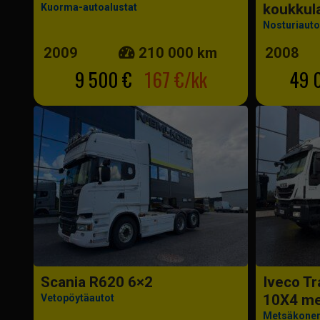
koukkula
Kuorma-autoalustat
Nosturiauto
2009
210 000 km
2008
9 500 €
167 €/kk
49 
Scania R620 6×2
Iveco T
10X4 m
Vetopöytäautot
Metsäkoneri