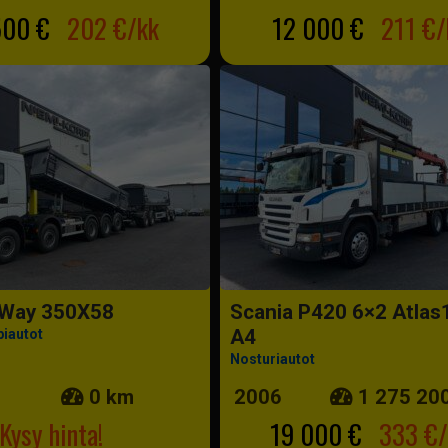
500 €
202 €/kk
12 000 €
211 €/
-Way 350X58
Scania P420 6×2 Atlas
A4
piautot
Nosturiautot
0 km
2006
1 275 20
Kysy hinta!
19 000 €
333 €/