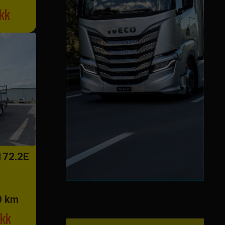
kk
172.2E
0 km
kk