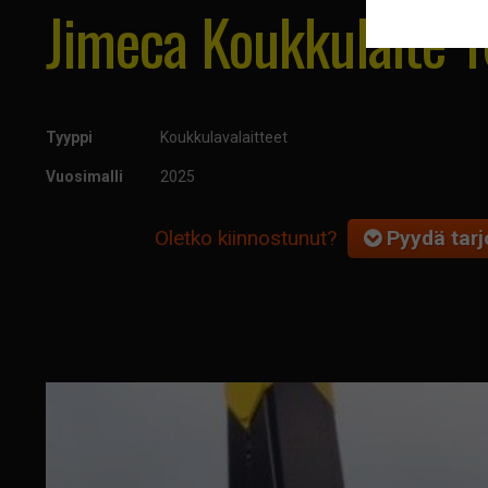
Jimeca Koukkulaite 1
Tyyppi
Koukkulavalaitteet
Vuosimalli
2025
Oletko kiinnostunut?
Pyydä tarjo