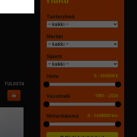
rahoituksesta
Tuoteryhmä
Merkki
Sijainti
Hinta
0
-
360000 €
TULOSTA
Vuosimalli
1981
-
2026
Mittarilukema
0
-
1448000 km