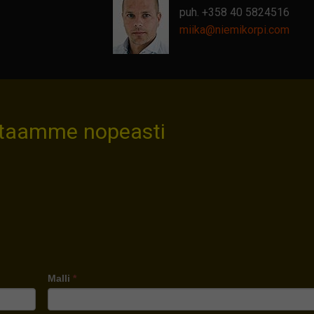
puh.
+358 40 5824516
miika@
niemikorpi.com
staamme nopeasti
Malli
*