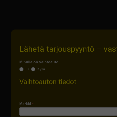
Lähetä tarjouspyyntö – va
Minulla on vaihtoauto
Ei
Kyllä
Vaihtoauton tiedot
Merkki
*