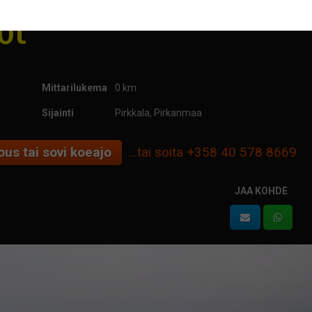
6t
Lisätietoa leasing
Mittarilukema
0 km
Sijainti
Pirkkala, Pirkanmaa
us tai sovi koeajo
...tai soita
+358 40 578 8669
JAA KOHDE