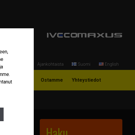
een,
me
Ajankohtaista
Suomi
English
ja
amme.
i Niemi-Korpi?
Ostamme
Yhteystiedot
ntanut
4 €/kk
Haku