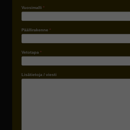
Vuosimalli
*
Päällirakenne
*
Vetotapa
*
Lisätietoja / viesti