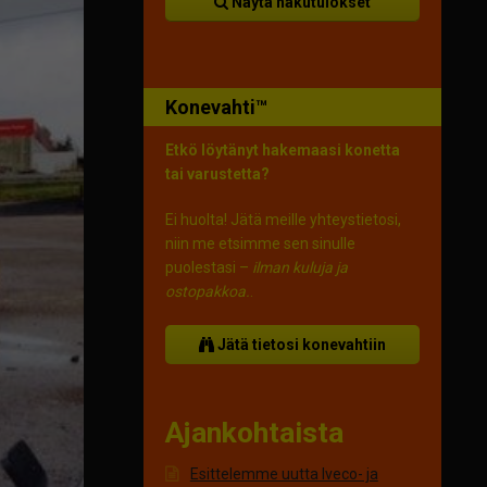
Näytä hakutulokset
Konevahti™
Etkö löytänyt hakemaasi konetta
tai varustetta?
Ei huolta! Jätä meille yhteystietosi,
niin me etsimme sen sinulle
puolestasi –
ilman kuluja ja
ostopakkoa.
.
Jätä tietosi konevahtiin
Ajankohtaista
Esittelemme uutta Iveco- ja