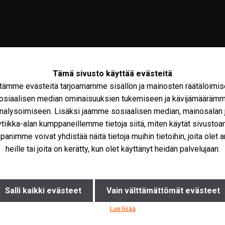
Tämä sivusto käyttää evästeitä
tämme evästeitä tarjoamamme sisällön ja mainosten räätälöimis
osiaalisen median ominaisuuksien tukemiseen ja kävijämääräm
nalysoimiseen. Lisäksi jaamme sosiaalisen median, mainosalan 
ytiikka-alan kumppaneillemme tietoja siitä, miten käytät sivusto
olto
Maxus
Iveco Varaosat
Tarvikkeet
Miks
animme voivat yhdistää näitä tietoja muihin tietoihin, joita olet a
heille tai joita on kerätty, kun olet käyttänyt heidän palvelujaan.
Salli kaikki evästeet
Vain välttämättömät evästeet
23 000 €
40
Lue lisää