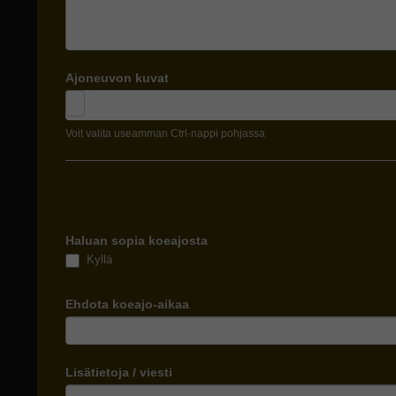
Ajoneuvon kuvat
Voit valita useamman Ctrl-nappi pohjassa
Haluan sopia koeajosta
Kyllä
Ehdota koeajo-aikaa
Lisätietoja / viesti