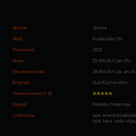
Merkki
Jimeca
Malli
Koukkulaite 16t
Vuosimalli
2025
Hinta
23 000,00 € (alv 0%)
Verollinen hinta
28 865,00 € (sis. alv 2
Erityistä
Uusi/Käyttämätön
Yleisarvosana (1-5)
Sijainti
Pirkkala, Pirkanmaa
Lisätietoja
usia Jimeca Koukkulai
hydr. lukot -radio-ohjau