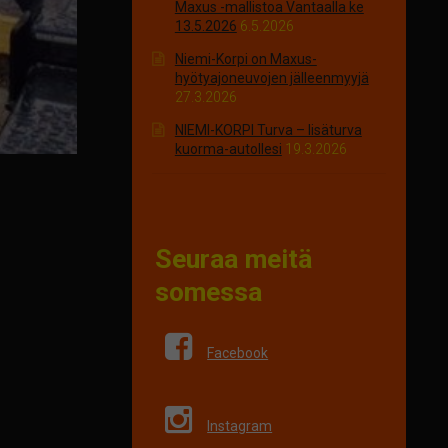
Maxus -mallistoa Vantaalla ke
13.5.2026
6.5.2026
Niemi-Korpi on Maxus-
hyötyajoneuvojen jälleenmyyjä
27.3.2026
NIEMI-KORPI Turva – lisäturva
kuorma-autollesi
19.3.2026
Seuraa meitä
somessa
Facebook
Instagram