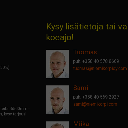
Kysy lisätietoja tai v
koeajo!
Tuomas
puh.
+358 40 578 8669
5.50%)
tuomas@
niemikorpioy.com
Sami
puh.
+358 40 569 2927
sami@
niemikorpi.com
tteita -5500mm -
s, kysy tarjous!
Miika