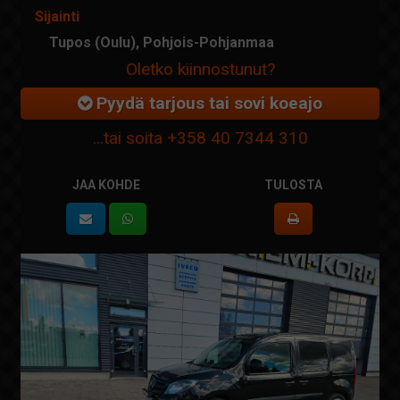
Sijainti
Tupos (Oulu), Pohjois-Pohjanmaa
Oletko kiinnostunut?
Pyydä tarjous tai sovi koeajo
...tai soita
+358 40 7344 310
JAA KOHDE
TULOSTA