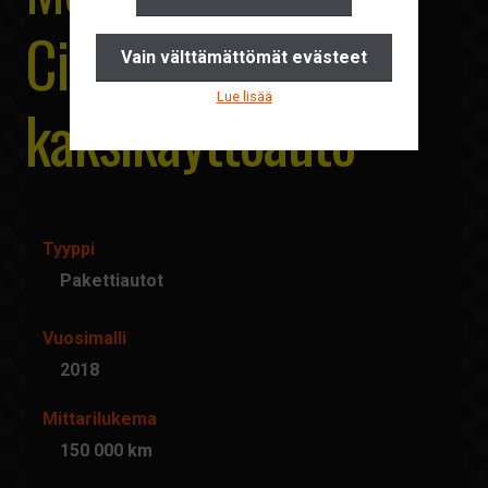
Yhteystiedot
Citan 2+3
Vain välttämättömät evästeet
Pyydä tarjous
Lue lisää
kaksikäyttöauto
Ajankohtaista
Suomi
English
Tyyppi
Pakettiautot
Vuosimalli
2018
Mittarilukema
150 000 km