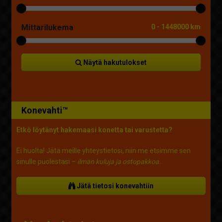
Mittarilukema
0
-
1448000 km
Näytä hakutulokset
Konevahti™
Etkö löytänyt hakemaasi konetta tai varustetta?
Ei huolta! Jätä meille yhteystietosi, niin me etsimme sen
sinulle puolestasi –
ilman kuluja ja ostopakkoa.
.
Jätä tietosi konevahtiin