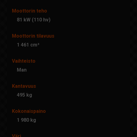
Moottorin teho
81 kW (110 hv)
Moottorin tilavuus
1 461 cm³
Vaihteisto
Man
Kantavuus
495 kg
Kokonaispaino
1 980 kg
Väri