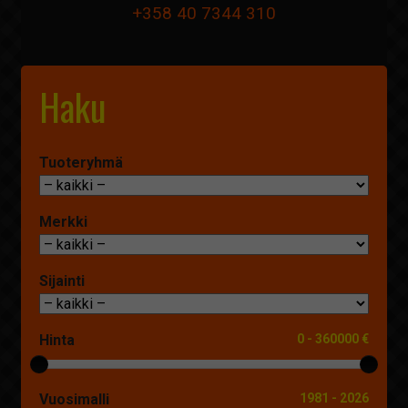
+358 40 7344 310
Haku
Tuoteryhmä
Merkki
Sijainti
Hinta
0
-
360000 €
Vuosimalli
1981
-
2026