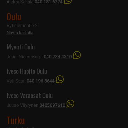
Aleksi Sahala
040 181 6274
Oulu
Rytiniementie 2
Näytä kartalla
Myynti Oulu
Jouni Niemi-Korpi
040 734 4310
Iveco Huolto Oulu
Veli Saari
040 196 8644
Iveco Varaosat Oulu
Juuso Väyrynen
0405097610
Turku