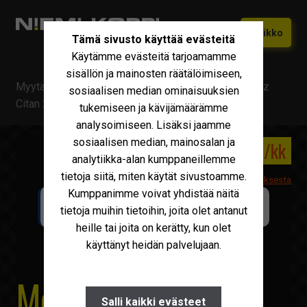
Siirry
Siirry
Valikko
Tämä sivusto käyttää evästeitä
navigointiin
sisältöön
Käytämme evästeitä tarjoamamme
Etusivu
sisällön ja mainosten räätälöimiseen,
Myytävä kalusto
/
Mercedes-Benz
/
Mercedes-Benz
Vaihtokoneet
sosiaalisen median ominaisuuksien
Laajen
Citan 2+3 kaksikäyttöauto
tukemiseen ja kävijämäärämme
alemm
Uudet Ivecot
Laajen
analysoimiseen. Lisäksi jaamme
tason
alemm
sosiaalisen median, mainosalan ja
valikko
8 600 €
151 €/kk
Iveco Huolto
tason
analytiikka-alan kumppaneillemme
valikko
tietoja siitä, miten käytät sivustoamme.
Maxus
Lisätietoa leasingrahoituksesta
Kumppanimme voivat yhdistää näitä
LAAJENNETTU TAKUUTURVA SAATAVILLA
Iveco Varaosat
tietoja muihin tietoihin, joita olet antanut
NIEMI-KORPI Turva
KULTA
heille tai joita on kerätty, kun olet
Tarvikkeet
käyttänyt heidän palvelujaan.
Miksi Niemi-Korpi?
Mercedes-Benz
Ostamme
Salli kaikki evästeet