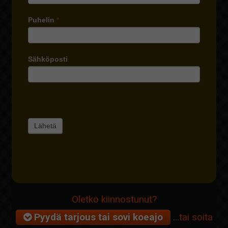
Puhelin
*
Sähköposti
Oletko kiinnostunut?
Pyydä tarjous tai sovi koeajo
...tai soita