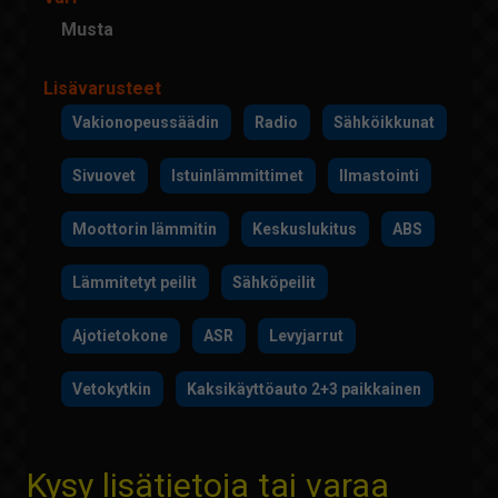
Musta
Lisävarusteet
Vakionopeussäädin
Radio
Sähköikkunat
Sivuovet
Istuinlämmittimet
Ilmastointi
Moottorin lämmitin
Keskuslukitus
ABS
Lämmitetyt peilit
Sähköpeilit
Ajotietokone
ASR
Levyjarrut
Vetokytkin
Kaksikäyttöauto 2+3 paikkainen
Kysy lisätietoja tai varaa