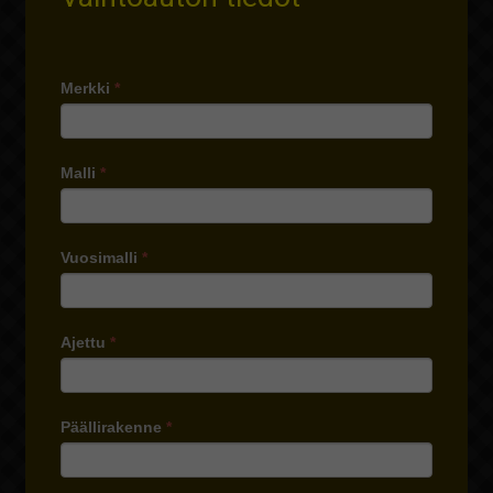
Merkki
*
Malli
*
Vuosimalli
*
Ajettu
*
Päällirakenne
*