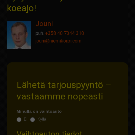
koeajo!
Jouni
puh.
+358 40 7344 310
jouni@
niemikorpi.com
Lähetä tarjouspyyntö –
vastaamme nopeasti
Minulla on vaihtoauto
Ei
Kyllä
Vaihtoauton tiedot