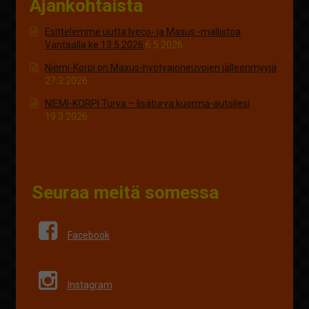
Ajankohtaista
Esittelemme uutta Iveco- ja Maxus -mallistoa
Vantaalla ke 13.5.2026
6.5.2026
Niemi-Korpi on Maxus-hyötyajoneuvojen jälleenmyyjä
27.3.2026
NIEMI-KORPI Turva – lisäturva kuorma-autollesi
19.3.2026
Seuraa meitä somessa
Facebook
Instagram