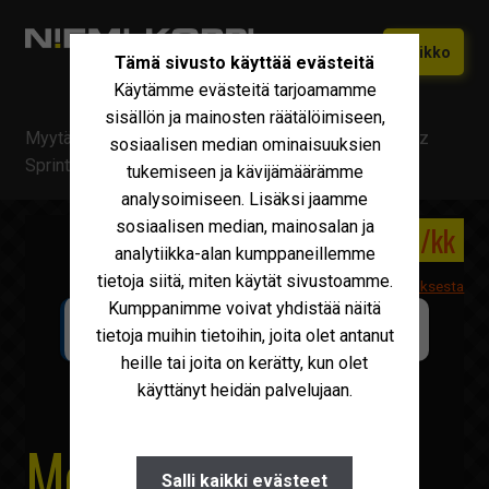
Siirry
Siirry
Valikko
Tämä sivusto käyttää evästeitä
navigointiin
sisältöön
Käytämme evästeitä tarjoamamme
Etusivu
sisällön ja mainosten räätälöimiseen,
Myytävä kalusto
/
Mercedes-Benz
/
Mercedes-Benz
Vaihtokoneet
sosiaalisen median ominaisuuksien
Laajen
Sprinter 316 Huoltoauto
tukemiseen ja kävijämäärämme
alemm
Uudet Ivecot
Laajen
analysoimiseen. Lisäksi jaamme
tason
alemm
sosiaalisen median, mainosalan ja
valikko
26 215 €
460 €/kk
Iveco Huolto
tason
analytiikka-alan kumppaneillemme
valikko
tietoja siitä, miten käytät sivustoamme.
Maxus
Lisätietoa leasingrahoituksesta
Kumppanimme voivat yhdistää näitä
LAAJENNETTU TAKUUTURVA SAATAVILLA
Iveco Varaosat
tietoja muihin tietoihin, joita olet antanut
NIEMI-KORPI Turva
HOPEA
heille tai joita on kerätty, kun olet
Tarvikkeet
käyttänyt heidän palvelujaan.
Miksi Niemi-Korpi?
Mercedes-Benz
Ostamme
Salli kaikki evästeet