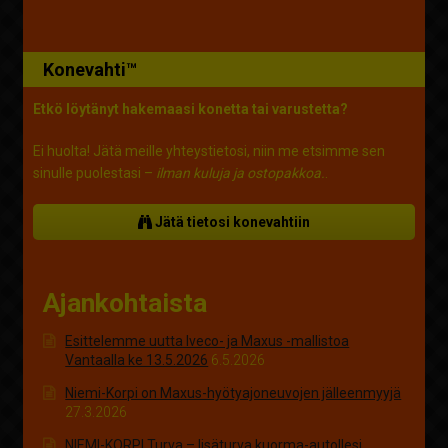
Konevahti™
Etkö löytänyt hakemaasi konetta tai varustetta?
Ei huolta! Jätä meille yhteystietosi, niin me etsimme sen
sinulle puolestasi –
ilman kuluja ja ostopakkoa.
.
Jätä tietosi konevahtiin
Ajankohtaista
Esittelemme uutta Iveco- ja Maxus -mallistoa
Vantaalla ke 13.5.2026
6.5.2026
Niemi-Korpi on Maxus-hyötyajoneuvojen jälleenmyyjä
27.3.2026
NIEMI-KORPI Turva – lisäturva kuorma-autollesi