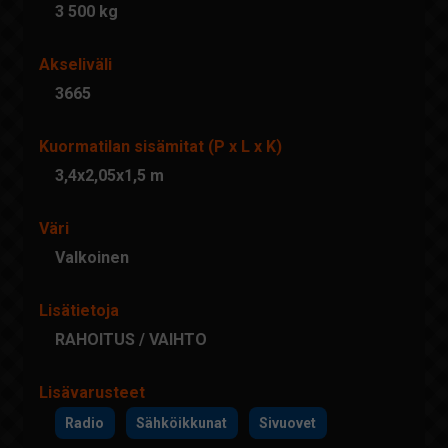
3 500 kg
Akseliväli
3665
Kuormatilan sisämitat (P x L x K)
3,4x2,05x1,5 m
Väri
Valkoinen
Lisätietoja
RAHOITUS / VAIHTO
Lisävarusteet
Radio
Sähköikkunat
Sivuovet