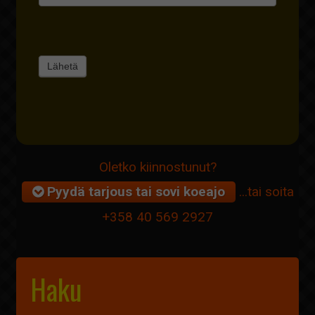
Oletko kiinnostunut?
Pyydä tarjous tai sovi koeajo
...tai soita
+358 40 569 2927
Haku