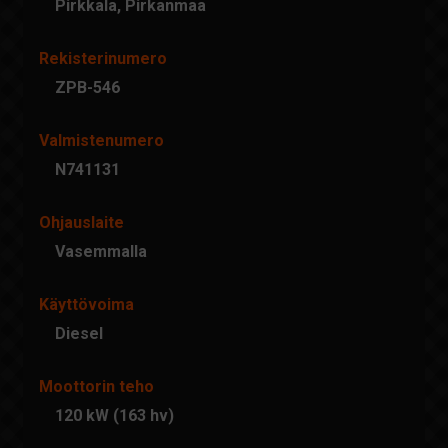
Pirkkala, Pirkanmaa
Rekisterinumero
ZPB-546
Valmistenumero
N741131
Ohjauslaite
Vasemmalla
Käyttövoima
Diesel
Moottorin teho
120 kW (163 hv)