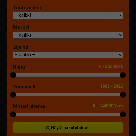
Tuoteryhmä
Merkki
Sijainti
Hinta
0
-
360000 €
Vuosimalli
1981
-
2026
Mittarilukema
0
-
1448000 km
Näytä hakutulokset