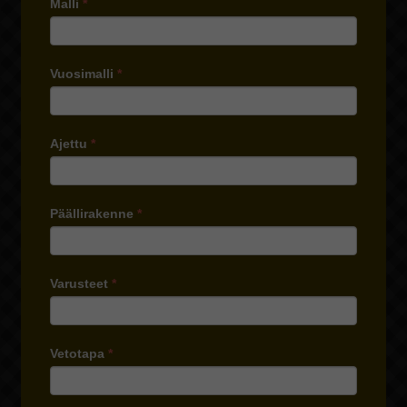
Malli
*
Vuosimalli
*
Ajettu
*
Päällirakenne
*
Varusteet
*
Vetotapa
*