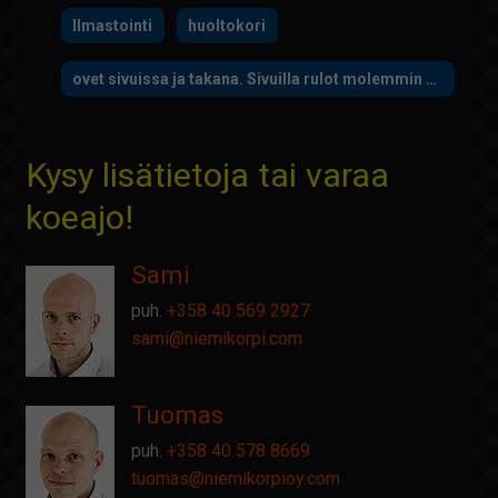
Ilmastointi
huoltokori
ovet sivuissa ja takana. Sivuilla rulot molemmin puolin. Työkalulaatikot ja hyllyt. Lämmitin tavaratilassa.
Kysy lisätietoja tai varaa
koeajo!
Sami
puh.
+358 40 569 2927
sami@
niemikorpi.com
Tuomas
puh.
+358 40 578 8669
tuomas@
niemikorpioy.com