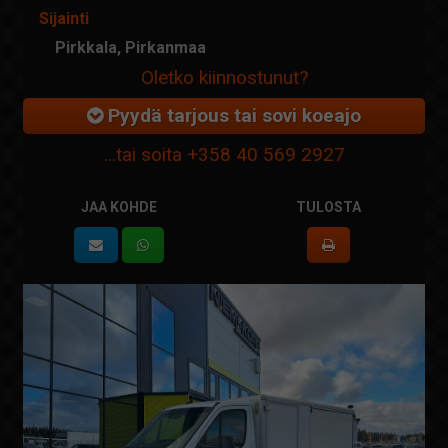
Sijainti
Pirkkala, Pirkanmaa
Oletko kiinnostunut?
Pyydä tarjous tai sovi koeajo
...tai soita
+358 40 569 2927
JAA KOHDE
TULOSTA