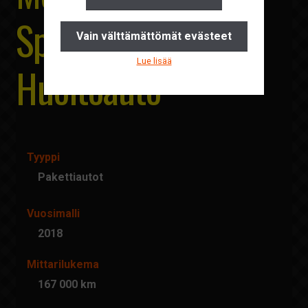
Yhteystiedot
Sprinter 316
Vain välttämättömät evästeet
Pyydä tarjous
Lue lisää
Huoltoauto
Ajankohtaista
Suomi
English
Tyyppi
Pakettiautot
Vuosimalli
2018
Mittarilukema
167 000 km