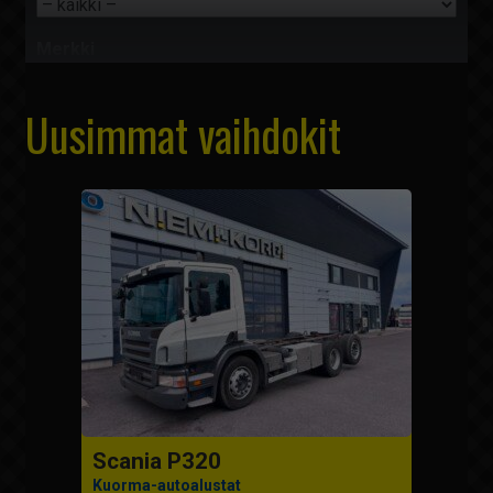
Merkki
Uusimmat vaihdokit
Sijainti
Hinta
0
-
360000 €
Vuosimalli
1981
-
2026
Mittarilukema
0
-
1448000 km
Näytä hakutulokset
Scania P320
Kuorma-autoalustat