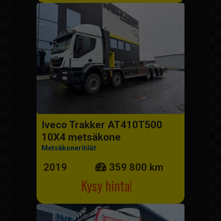
Iveco Trakker AT410T500
10X4 metsäkone
Metsäkoneritilät
2019
359 800 km
Kysy hinta!