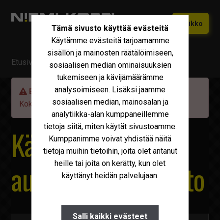
Siirry
Siirry
Valikko
Tämä sivusto käyttää evästeitä
navigointiin
sisältöön
Käytämme evästeitä tarjoamamme
Etusivu
sisällön ja mainosten räätälöimiseen,
Etusivu
/ Myytävä kalusto
Vaihtokoneet
sosiaalisen median ominaisuuksien
Laajen
tukemiseen ja kävijämäärämme
alemm
Uudet Ivecot
Laajen
analysoimiseen. Lisäksi jaamme
tason
Etsimäsi kone on valitettavasti jo myyty!
alemm
sosiaalisen median, mainosalan ja
valikko
Kokeile löydätkö
haulla
vastaavaa.
Iveco Huolto
tason
analytiikka-alan kumppaneillemme
valikko
tietoja siitä, miten käytät sivustoamme.
Maxus
Käytetyt kuorma-
Kumppanimme voivat yhdistää näitä
Iveco Varaosat
tietoja muihin tietoihin, joita olet antanut
heille tai joita on kerätty, kun olet
autot ja muu kalusto
Tarvikkeet
käyttänyt heidän palvelujaan.
Miksi Niemi-Korpi?
Ostamme
Salli kaikki evästeet