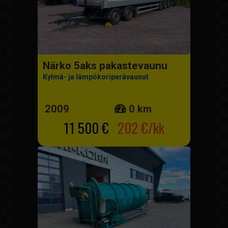
Närko 5aks pakastevaunu
Kylmä- ja lämpökoriperävaunut
2009
0 km
11 500 €
202 €/kk