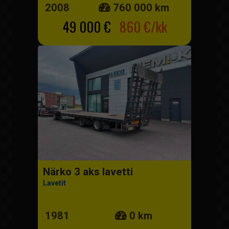
2008
760 000 km
49 000 €
860 €/kk
Närko 3 aks lavetti
Lavetit
1981
0 km