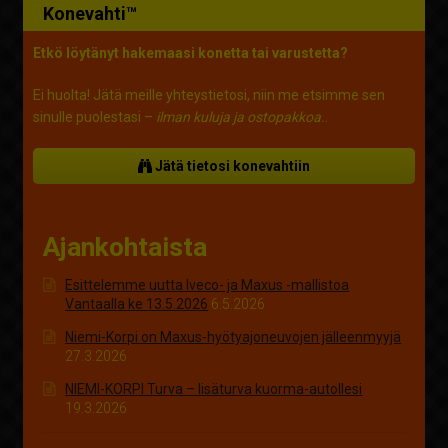
Konevahti™
Etkö löytänyt hakemaasi konetta tai varustetta?
Ei huolta! Jätä meille yhteystietosi, niin me etsimme sen
sinulle puolestasi –
ilman kuluja ja ostopakkoa.
.
Jätä tietosi konevahtiin
Ajankohtaista
Esittelemme uutta Iveco- ja Maxus -mallistoa
Vantaalla ke 13.5.2026
6.5.2026
Niemi-Korpi on Maxus-hyötyajoneuvojen jälleenmyyjä
27.3.2026
NIEMI-KORPI Turva – lisäturva kuorma-autollesi
19.3.2026