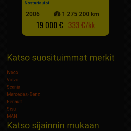
Nosturiautot
2006
1 275 200 km
19 000 €
333 €/kk
Katso suosituimmat merkit
Iveco
Volvo
Scania
Mercedes-Benz
Renault
Sisu
MAN
Katso sijainnin mukaan