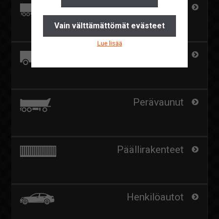
Kuorma-autot
Yhteystiedot
Vain välttämättömät evästeet
Pyydä tarjous
Lue lisää
Ajankohtaista
Paketti- ja kevytkuorma-autot
Suomi
English
Perävaunut
Päällirakenteet
Henkilöautot