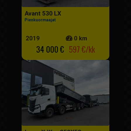
Avant 530 LX
Pienkuormaajat
2019
0 km
34 000 €
597 €/kk