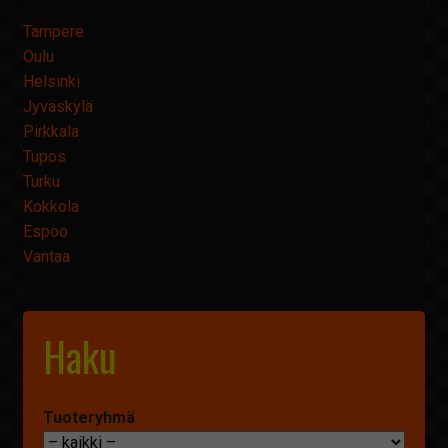
Tampere
Oulu
Helsinki
Jyväskylä
Pirkkala
Tupos
Turku
Kokkola
Espoo
Vantaa
Haku
Tuoteryhmä