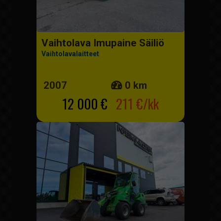
Vaihtolava Imupaine Säiliö
Vaihtolavalaitteet
2007
0 km
12 000 €
211 €/kk