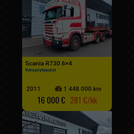
Scania R730 6×4
Vetopöytäautot
2011
1 448 000 km
16 000 €
281 €/kk