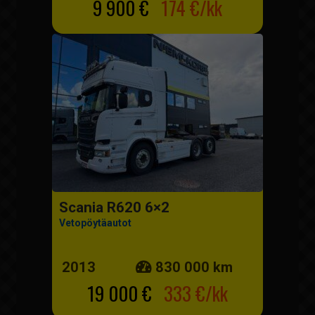
9 900 €
174 €/kk
Scania R620 6×2
Vetopöytäautot
2013
830 000 km
19 000 €
333 €/kk