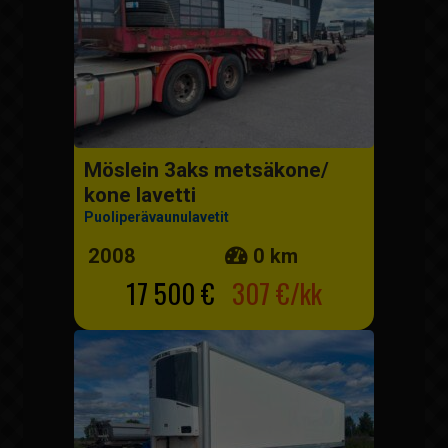
Möslein 3aks metsäkone/
kone lavetti
Puoliperävaunulavetit
2008
0 km
17 500 €
307 €/kk