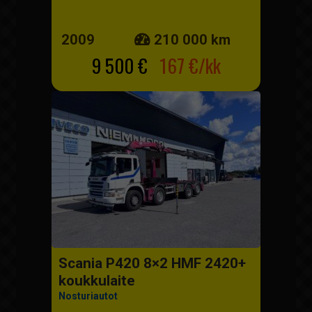
2009
210 000 km
9 500 €
167 €/kk
Scania P420 8×2 HMF 2420+
koukkulaite
Nosturiautot