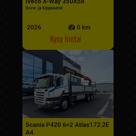
Iveco X-Way 350X58
Sora- ja kippiautot
2026
0 km
Kysy hinta!
Scania P420 6×2 Atlas172.2E
A4