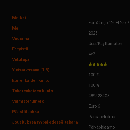
Merkki
EuroCargo 120EL25/P 
Malli
2025
Vuosimalli
Uusi/Käyttämätön
Erityistä
4x2
Vetotapa
Yleisarvosana (1-5)
100 %
Eturenkaiden kunto
100 %
Takarenkaiden kunto
4895234C8
Valmistenumero
Euro 6
Päästöluokka
Paraabeli-ilma
Jousituksen tyyppi edessä-takana
Päiväohjaamo