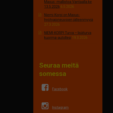
Maxus -mallistoa Vantaalla ke
13.5.2026
6.5.2026
Niemi-Korpi on Maxus-
hyötyajoneuvojen jälleenmyyjä
27.3.2026
NIEMI-KORPI Turva – lisäturva
kuorma-autollesi
19.3.2026
Seuraa meitä
somessa
Facebook
Instagram