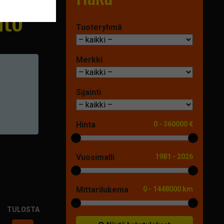
uto
Tuoteryhmä
Merkki
Sijainti
Hinta
0
-
360000 €
Vuosimalli
1981
-
2026
Mittarilukema
0
-
1448000 km
TULOSTA