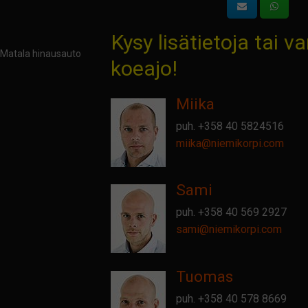
Kysy lisätietoja tai v
Matala hinausauto
koeajo!
Miika
puh.
+358 40 5824516
miika@
niemikorpi.com
Sami
puh.
+358 40 569 2927
sami@
niemikorpi.com
Tuomas
puh.
+358 40 578 8669