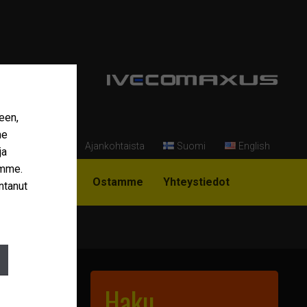
een,
me
Ajankohtaista
Suomi
English
ja
amme.
i Niemi-Korpi?
Ostamme
Yhteystiedot
ntanut
Haku