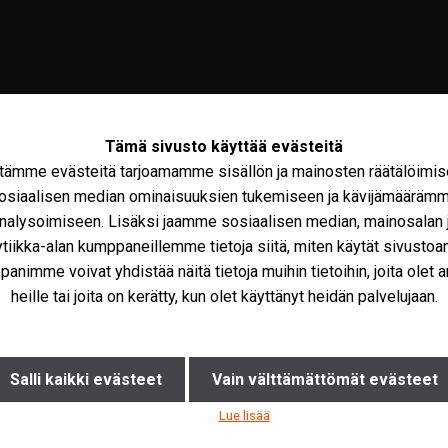
Tämä sivusto käyttää evästeitä
tämme evästeitä tarjoamamme sisällön ja mainosten räätälöimis
osiaalisen median ominaisuuksien tukemiseen ja kävijämääräm
nalysoimiseen. Lisäksi jaamme sosiaalisen median, mainosalan 
ytiikka-alan kumppaneillemme tietoja siitä, miten käytät sivusto
olto
Maxus
Iveco Varaosat
Tarvikkeet
Miks
animme voivat yhdistää näitä tietoja muihin tietoihin, joita olet a
heille tai joita on kerätty, kun olet käyttänyt heidän palvelujaan.
EL25/P Matala hinausauto
Salli kaikki evästeet
Vain välttämättömät evästeet
Lue lisää