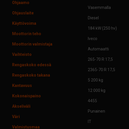
Ohjaamo
Vasemmalla
Ohjauslaite
Diesel
Käyttövoima
184 kW (250 hv)
Moottorin teho
Iveco
Moottorin valmistaja
Automaatti
Vaihteisto
265-70 R 17,5
Rengaskoko edessä
2365-70 R 17,5
Rengaskoko takana
5 200 kg
Kantavuus
12 000 kg
Kokonaispaino
4455
Akseliväli
Punainen
Väri
IT
Valmistusmaa