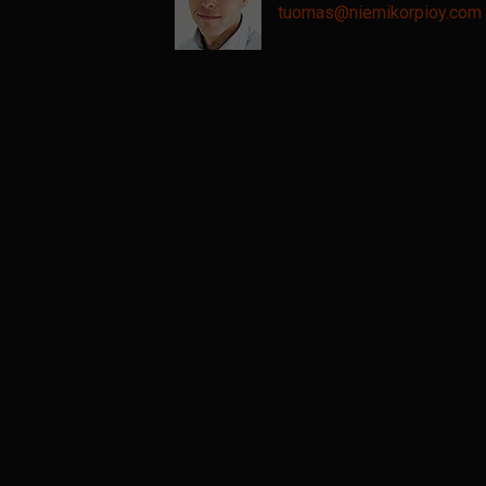
tuomas@
niemikorpioy.com