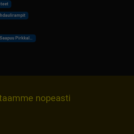
teet
yhdaulirampit
2 x vinssit yms.yms Saapuu Pirkkalaan 5/2025
staamme nopeasti