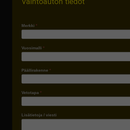
Vaihtoauton tiedot
Merkki
*
Vuosimalli
*
Päällirakenne
*
Vetotapa
*
Lisätietoja / viesti