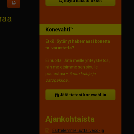
Näytä hakutulokset
araa
Konevahti™
Etkö löytänyt hakemaasi konetta
tai varustetta?
Ei huolta! Jätä meille yhteystietosi,
niin me etsimme sen sinulle
puolestasi –
ilman kuluja ja
ostopakkoa.
.
Jätä tietosi konevahtiin
Ajankohtaista
Esittelemme uutta Iveco- ja