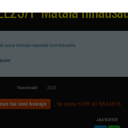
EL25/P Matala hinausa
t uusia Ivecoja nopealla toimituksella.
joon!
Vuosimalli
2025
ous tai sovi koeajo
...tai soita
+358 40 5824516
JAA KOHDE