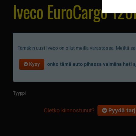
Iveco EuroCargo 120
Tämäkin uusi Iveco on ollut meillä varastossa. Meiltä saa
Kysy
onko tämä auto pihassa valmiina heti a
Tyyppi
Oletko kiinnostunut?
Pyydä tarj