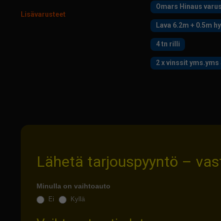
Omars Hinaus varus
Lisävarusteet
Lava 6.2m + 0.5m h
4 tn rilli
Lähetä tarjouspyyntö – va
Minulla on vaihtoauto
Ei
Kyllä