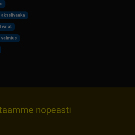
e
akselivaaka
d valot
 valmius
staamme nopeasti