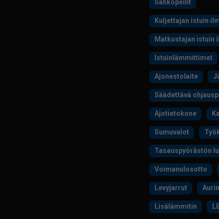
Sähköpeilit
Kuljettajan istuin il
Matkustajan istuin 
Istuinlämmittimet
Ajonestolaite
J
Säädettävä ohjausp
Ajotietokone
Ka
Sumuvalot
Työk
Tasauspyörästön l
Voimanulosotto
Levyjarrut
Auri
Lisälämmitin
LE