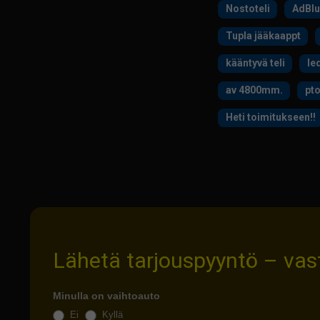
Nostoteli
AdBlu
Tupla jääkaappt
kääntyvä teli
le
av 4800mm.
pto
Heti toimitukseen!!
Lähetä tarjouspyyntö – va
Minulla on vaihtoauto
Ei
Kyllä