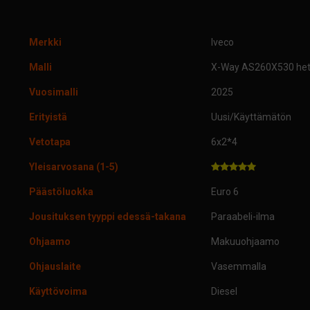
Merkki
Iveco
Malli
X-Way AS260X530 heti
Vuosimalli
2025
Erityistä
Uusi/Käyttämätön
Vetotapa
6x2*4
Yleisarvosana (1-5)
Päästöluokka
Euro 6
Jousituksen tyyppi edessä-takana
Paraabeli-ilma
Ohjaamo
Makuuohjaamo
Ohjauslaite
Vasemmalla
Käyttövoima
Diesel