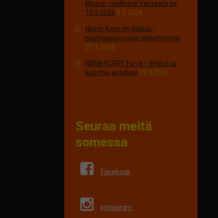
Maxus -mallistoa Vantaalla ke
13.5.2026
6.5.2026
Niemi-Korpi on Maxus-
hyötyajoneuvojen jälleenmyyjä
27.3.2026
NIEMI-KORPI Turva – lisäturva
kuorma-autollesi
19.3.2026
Seuraa meitä
somessa
Facebook
Instagram