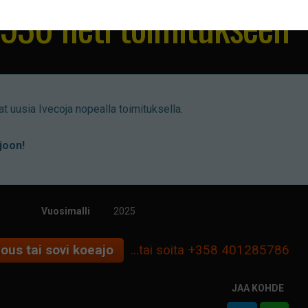
30 heti toimitukseen
t uusia Ivecoja nopealla toimituksella.
joon!
Vuosimalli
2025
ous tai sovi koeajo
...tai soita
+358 401285786
JAA KOHDE