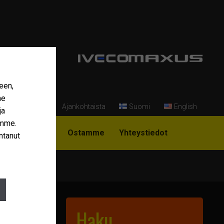
een,
me
Ajankohtaista
Suomi
English
ja
amme.
i Niemi-Korpi?
Ostamme
Yhteystiedot
ntanut
Haku