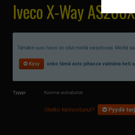
Iveco X-Way AS260X5
Tämäkin uusi Iveco on ollut meillä varastossa. Meiltä saa
Kysy
onko tämä auto pihassa valmiina heti a
Tyyppi
Kuorma-autoalustat
Oletko kiinnostunut?
Pyydä tarj