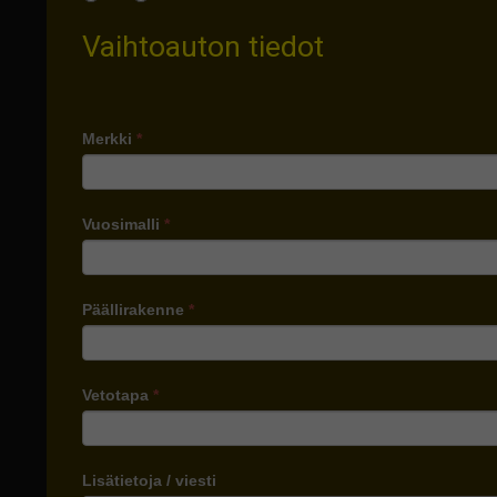
Vaihtoauton tiedot
Merkki
*
Vuosimalli
*
Päällirakenne
*
Vetotapa
*
Lisätietoja / viesti