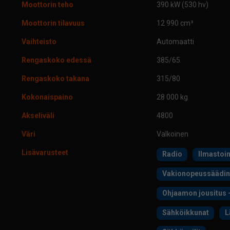
Moottorin teho
390 kW (530 hv)
Moottorin tilavuus
12 990 cm³
Vaihteisto
Automaatti
Rengaskoko edessä
385/65
Rengaskoko takana
315/80
Kokonaispaino
28 000 kg
Akseliväli
4800
Väri
Valkoinen
Lisävarusteet
Radio
Ilmastoin
Vakionopeussäädin
Ohjaamon jousitus -
Sähköikkunat
L