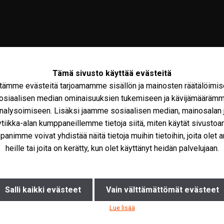
Tämä sivusto käyttää evästeitä
tämme evästeitä tarjoamamme sisällön ja mainosten räätälöimis
osiaalisen median ominaisuuksien tukemiseen ja kävijämääräm
nalysoimiseen. Lisäksi jaamme sosiaalisen median, mainosalan 
ytiikka-alan kumppaneillemme tietoja siitä, miten käytät sivusto
olto
Maxus
Iveco Varaosat
Tarvikkeet
Miks
animme voivat yhdistää näitä tietoja muihin tietoihin, joita olet a
heille tai joita on kerätty, kun olet käyttänyt heidän palvelujaan.
heti toimitukseen
Salli kaikki evästeet
Vain välttämättömät evästeet
Lue lisää