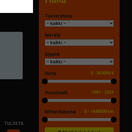
Tuoteryhmä
Merkki
Sijainti
Hinta
0
-
360000 €
Vuosimalli
1981
-
2026
Mittarilukema
0
-
1448000 km
TULOSTA