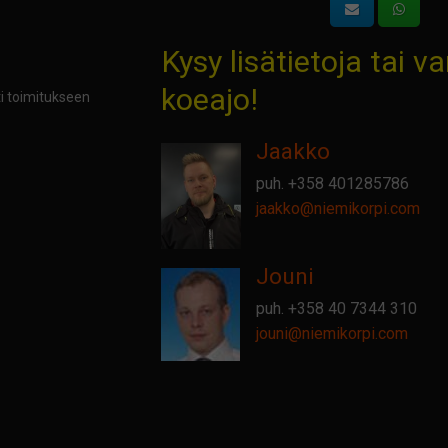
Kysy lisätietoja tai v
koeajo!
 toimitukseen
Jaakko
puh.
+358 401285786
jaakko@
niemikorpi.com
Jouni
puh.
+358 40 7344 310
jouni@
niemikorpi.com