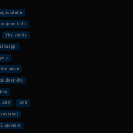
majousitettu
ilmajousitettu
Yksi vuode
ääkaappi
yörä
ttoluukku
alulaatikko
ukko
ABS
ASR
nkoverhot
D ajovalot