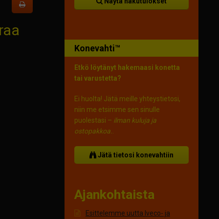
Näytä hakutulokset
araa
Konevahti™
Etkö löytänyt hakemaasi konetta
tai varustetta?
Ei huolta! Jätä meille yhteystietosi,
niin me etsimme sen sinulle
puolestasi –
ilman kuluja ja
ostopakkoa.
.
Jätä tietosi konevahtiin
Ajankohtaista
Esittelemme uutta Iveco- ja