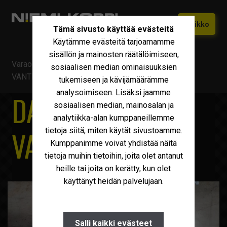
Siirry
Siirry
Valikko
Tämä sivusto käyttää evästeitä
navigointiin
sisältöön
Käytämme evästeitä tarjoamamme
Etusivu
sisällön ja mainosten räätälöimiseen,
Varaosat ja tarvikkeet
/
IVECO
/
DAILY RENKAAT JA
Vaihtokoneet
sosiaalisen median ominaisuuksien
Laajen
VANTEET
tukemiseen ja kävijämäärämme
alemm
Uudet Ivecot
Laajen
analysoimiseen. Lisäksi jaamme
tason
DAILY RENKAAT JA
alemm
sosiaalisen median, mainosalan ja
valikko
Iveco Huolto
tason
analytiikka-alan kumppaneillemme
valikko
VANTEET
tietoja siitä, miten käytät sivustoamme.
Maxus
Kumppanimme voivat yhdistää näitä
Iveco Varaosat
tietoja muihin tietoihin, joita olet antanut
heille tai joita on kerätty, kun olet
Tarvikkeet
käyttänyt heidän palvelujaan.
Miksi Niemi-Korpi?
Ostamme
Salli kaikki evästeet