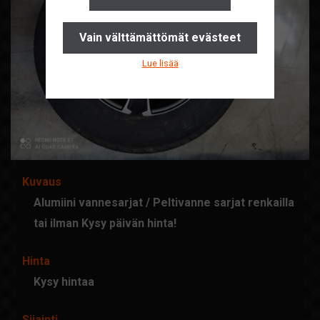
Yhteystiedot
Vain välttämättömät evästeet
Pyydä tarjous
Lue lisää
Ajankohtaista
Suomi
English
Kuvaus
Alumiini vannesarjat / Peltivanne sarjat renkailla
tai ilman Kysy päivän hinta!
Hinta
Kysy hintaa
Sijainti