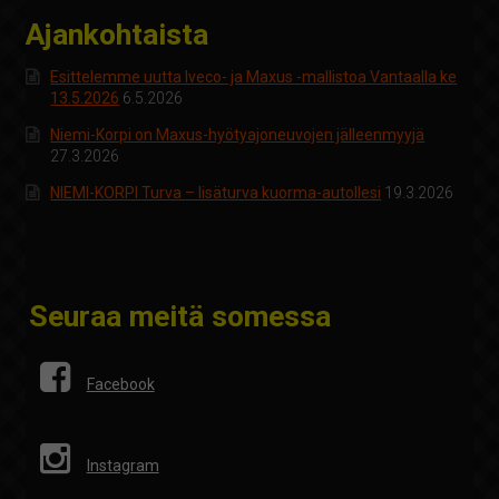
Ajankohtaista
Esittelemme uutta Iveco- ja Maxus -mallistoa Vantaalla ke
13.5.2026
6.5.2026
Niemi-Korpi on Maxus-hyötyajoneuvojen jälleenmyyjä
27.3.2026
NIEMI-KORPI Turva – lisäturva kuorma-autollesi
19.3.2026
Seuraa meitä somessa
Facebook
Instagram