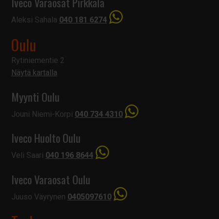
Iveco Varaosat Pirkkala
Aleksi Sahala
040 181 6274
Oulu
Rytiniementie 2
Näytä kartalla
Myynti Oulu
Jouni Niemi-Korpi
040 734 4310
Iveco Huolto Oulu
Veli Saari
040 196 8644
Iveco Varaosat Oulu
Juuso Väyrynen
0405097610