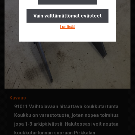
Yhteystiedot
Vain välttämättömät evästeet
Pyydä tarjous
Lue lisää
Ajankohtaista
Suomi
English
Kuvaus
91011 Vaihtolavaan hitsattava koukkutartunta.
Koukku on varastotuote, joten nopea toimitus
jopa 1-3 arkipäivässä. Halutessasi voit noutaa
koukkutartunnan suoraan Pirkkalan