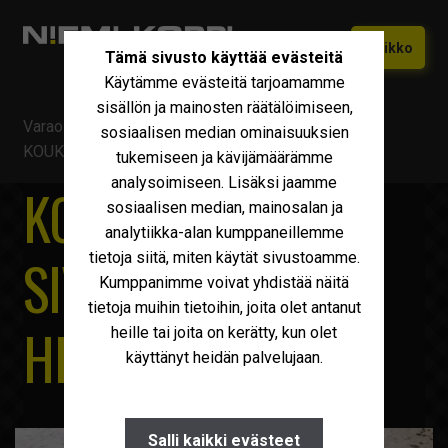
Siirry
Siirry
Valikko
Tämä sivusto käyttää evästeitä
navigointiin
sisältöön
Käytämme evästeitä tarjoamamme
Etusivu
sisällön ja mainosten räätälöimiseen,
Varaosat ja tarvikkeet
/
Vaihtolavat ja tarvikkeet
/
Vaihtokoneet
sosiaalisen median ominaisuuksien
Laajen
KOUKKULENKKI SIVUPOSKILLA, HITSATTU
tukemiseen ja kävijämäärämme
alemm
Uudet Ivecot
Laajen
analysoimiseen. Lisäksi jaamme
tason
KOUKKULENKKI
alemm
sosiaalisen median, mainosalan ja
valikko
Iveco Huolto
tason
analytiikka-alan kumppaneillemme
valikko
SIVUPOSKILLA,
tietoja siitä, miten käytät sivustoamme.
Maxus
Kumppanimme voivat yhdistää näitä
Iveco Varaosat
tietoja muihin tietoihin, joita olet antanut
HITSATTU
heille tai joita on kerätty, kun olet
Tarvikkeet
käyttänyt heidän palvelujaan.
Miksi Niemi-Korpi?
Ostamme
Salli kaikki evästeet