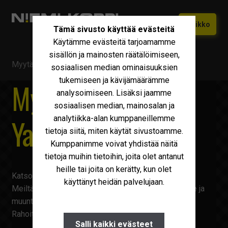
Siirry
Siirry
Valikko
Tämä sivusto käyttää evästeitä
navigointiin
sisältöön
Käytämme evästeitä tarjoamamme
Etusivu
sisällön ja mainosten räätälöimiseen,
Myytävä kalusto
/
Yanmar
Vaihtokoneet
sosiaalisen median ominaisuuksien
Laajen
tukemiseen ja kävijämäärämme
alemm
Myytävä kalusto
Uudet Ivecot
Laajen
analysoimiseen. Lisäksi jaamme
tason
alemm
sosiaalisen median, mainosalan ja
valikko
Iveco Huolto
tason
Yanmar
analytiikka-alan kumppaneillemme
valikko
tietoja siitä, miten käytät sivustoamme.
Maxus
Kumppanimme voivat yhdistää näitä
Iveco Varaosat
tietoja muihin tietoihin, joita olet antanut
heille tai joita on kerätty, kun olet
Tarvikkeet
Katso kaikki uusimmat myytävät
Yanmar
ajoneuvot.
käyttänyt heidän palvelujaan.
Meiltä saat ajoneuvot nopeasti ajoon. Varustelemme ja
Miksi Niemi-Korpi?
muuntelemme autot juuri sellaiseksi kuin tarvitset.
Rahoitus ilman käsirahaa!
Ostamme
Salli kaikki evästeet