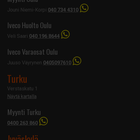
Jouni Niemi-Korpi
040 734 4310
Iveco Huolto Oulu
Veli Saari
040 196 8644
Iveco Varaosat Oulu
Juuso Väyrynen
0405097610
Turku
Verstaskatu 1
Näytä kartalla
Myynti Turku
0400 263 860
Jyväskylä