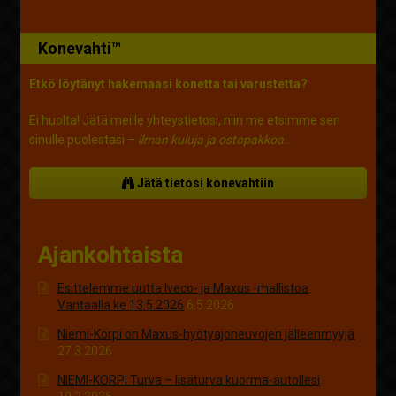
Konevahti™
Etkö löytänyt hakemaasi konetta tai varustetta?
Ei huolta! Jätä meille yhteystietosi, niin me etsimme sen
sinulle puolestasi –
ilman kuluja ja ostopakkoa.
.
Jätä tietosi konevahtiin
Ajankohtaista
Esittelemme uutta Iveco- ja Maxus -mallistoa
Vantaalla ke 13.5.2026
6.5.2026
Niemi-Korpi on Maxus-hyötyajoneuvojen jälleenmyyjä
27.3.2026
NIEMI-KORPI Turva – lisäturva kuorma-autollesi