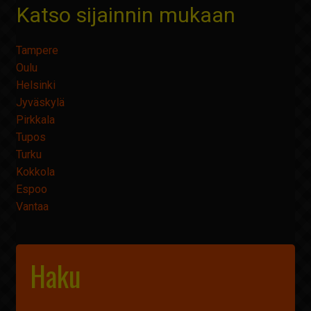
Katso sijainnin mukaan
Näytä hakutulokset
Tampere
Oulu
Helsinki
Jyväskylä
Pirkkala
Tupos
Turku
Kokkola
Espoo
Vantaa
Haku