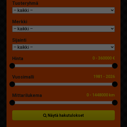
Tuoteryhmä
Merkki
Sijainti
Hinta
0
-
360000 €
Vuosimalli
1981
-
2026
Mittarilukema
0
-
1448000 km
Näytä hakutulokset