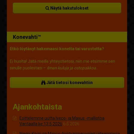
Näytä hakutulokset
Konevahti™
Etkö löytänyt hakemaasi konetta tai varustetta?
Ei huolta! Jätä meille yhteystietosi, niin me etsimme sen
sinulle puolestasi –
ilman kuluja ja ostopakkoa.
.
Jätä tietosi konevahtiin
Ajankohtaista
Esittelemme uutta Iveco- ja Maxus -mallistoa
Vantaalla ke 13.5.2026
6.5.2026
Niemi-Korpi on Maxus-hyötyajoneuvojen jälleenmyyjä