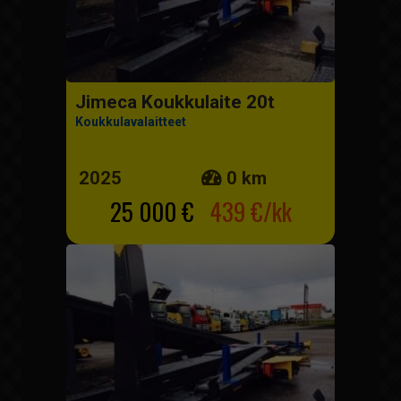
Jimeca Koukkulaite 20t
Koukkulavalaitteet
2025
0 km
25 000 €
439 €/kk