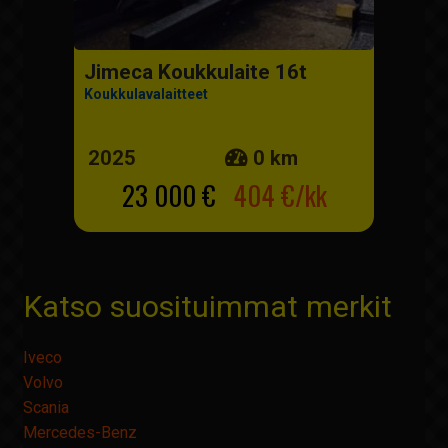
Jimeca Koukkulaite 16t
Koukkulavalaitteet
2025
0 km
23 000 €
404 €/kk
Katso suosituimmat merkit
Iveco
Volvo
Scania
Mercedes-Benz