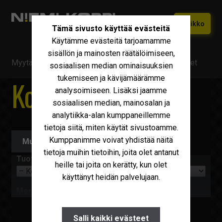
Siirry
Siirry
Valikko
Tämä sivusto käyttää evästeitä
navigointiin
sisältöön
Käytämme evästeitä tarjoamamme
Etusivu
sisällön ja mainosten räätälöimiseen,
Myytävä kalusto
/
Päällirakenteet
/
Koukkulavalaitteet
Vaihtokoneet
sosiaalisen median ominaisuuksien
Laajen
tukemiseen ja kävijämäärämme
alemm
Koukkulavalaitteet
Uudet Ivecot
Laajen
analysoimiseen. Lisäksi jaamme
tason
alemm
sosiaalisen median, mainosalan ja
valikko
Iveco Huolto
tason
analytiikka-alan kumppaneillemme
valikko
tietoja siitä, miten käytät sivustoamme.
Maxus
Kumppanimme voivat yhdistää näitä
Muokkaa hakuehtoja
Iveco Varaosat
tietoja muihin tietoihin, joita olet antanut
Tuoteryhmä
heille tai joita on kerätty, kun olet
Tarvikkeet
käyttänyt heidän palvelujaan.
Miksi Niemi-Korpi?
Merkki
Ostamme
Salli kaikki evästeet