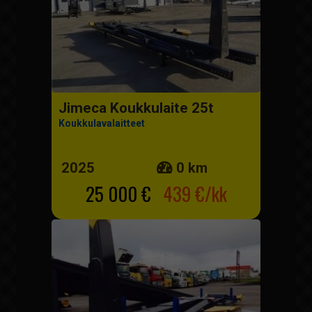
Jimeca Koukkulaite 25t
Koukkulavalaitteet
2025
0 km
25 000 €
439 €/kk